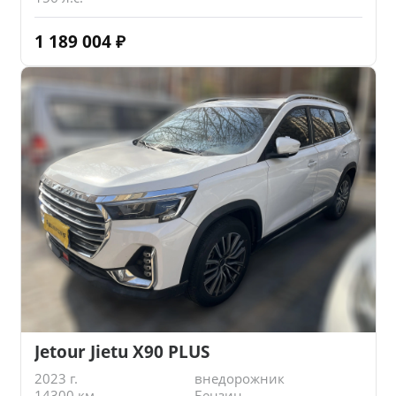
1 189 004
₽
Jetour Jietu X90 PLUS
2023 г.
внедорожник
14300 км.
Бензин