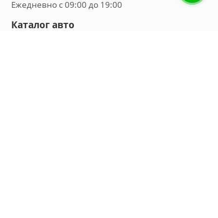
Ежедневно с 09:00 до 19:00
Каталог авто
Внедорожник
Седан
Минивэн
Хэтчбек
Универсал
Компания
О нас
Новости и обзоры
Контакты
Мы в социальных сетях:
Владивосток, улица Калинина, д. 230, офис 8