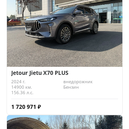
Jetour Jietu X70 PLUS
2024 г.
внедорожник
14900 км.
Бензин
156.36 л.с.
1 720 971
₽