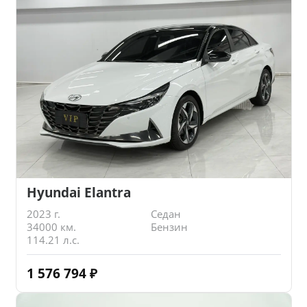
Hyundai Elantra
2023 г.
Седан
34000 км.
Бензин
114.21 л.с.
1 576 794
₽