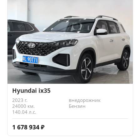
Hyundai ix35
2023 г.
внедорожник
24000 км.
Бензин
140.04 л.с.
1 678 934
₽