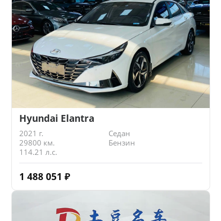
Hyundai Elantra
2021 г.
Седан
29800 км.
Бензин
114.21 л.с.
1 488 051
₽