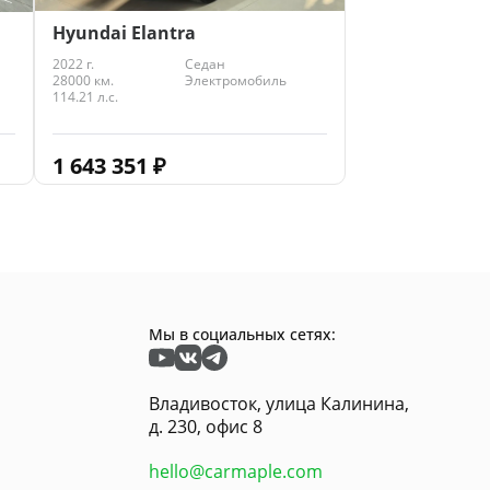
Hyundai Elantra
2022 г.
Седан
28000 км.
Электромобиль
114.21 л.с.
1 643 351
₽
Мы в социальных сетях:
Владивосток, улица Калинина,
д. 230, офис 8
hello@carmaple.com