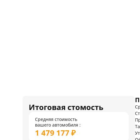
П
Итоговая стомость
Ср
Ст
Средняя стоимость
Пр
вашего автомобиля :
Т
1 479 177 ₽
У
О