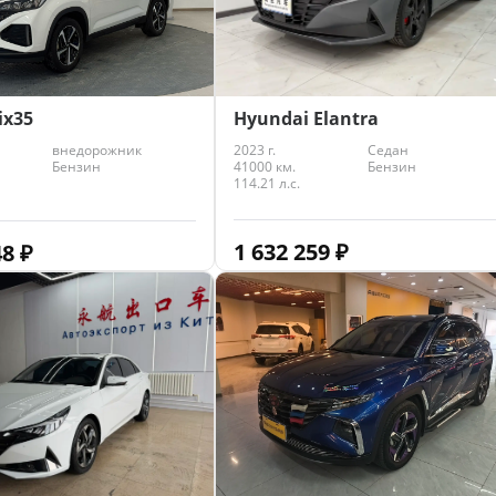
Hyundai Elantra
ix35
2023 г.
Седан
внедорожник
41000 км.
Бензин
Бензин
114.21 л.с.
1 632 259
₽
48
₽