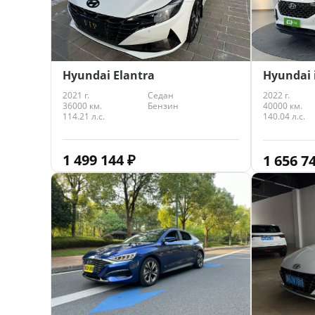
Hyundai Elantra
Hyundai 
2021 г.
Седан
2022 г.
36000 км.
Бензин
40000 км.
114.21 л.с.
140.04 л.с.
1 499 144
₽
1 656 7