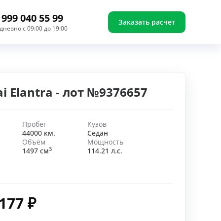
 999 040 55 99
Заказать расчет
дневно с 09:00 до 19:00
i Elantra - лот №9376657
Пробег
Кузов
44000 км.
Седан
Объём
Мощность
3
1497 см
114.21 л.с.
 177
₽