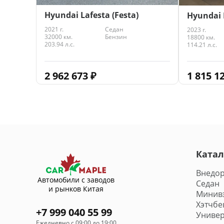
Hyundai Lafesta (Festa)
Hyundai 
2021 г.
Седан
2023 г.
32000 км.
Бензин
18800 км.
203.94 л.с.
114.21 л.с.
2 962 673
₽
1 815 1
Катал
Внедо
Автомобили с заводов
Седан
и рынков Китая
Минив
Хэтчбе
+7 999 040 55 99
Универ
Ежедневно с 09:00 до 19:00