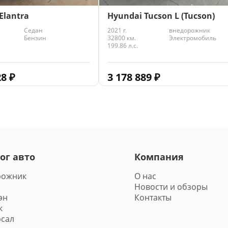
Elantra
Hyundai Tucson L (Tucson)
Седан
2021 г.
внедорожник
Бензин
32800 км.
Электромобиль
199.86 л.с.
28
₽
3 178 889
₽
ог авто
Компания
рожник
О нас
Новости и обзоры
эн
Контакты
к
сал