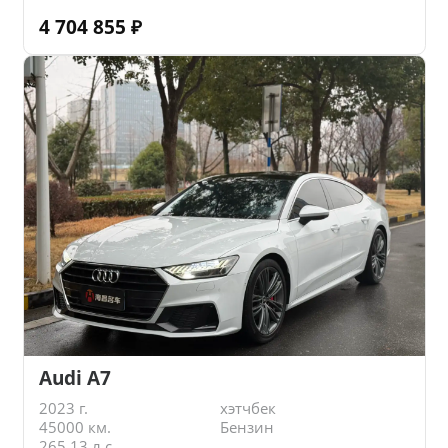
4 704 855
₽
Audi A7
2023 г.
хэтчбек
45000 км.
Бензин
265.13 л.с.