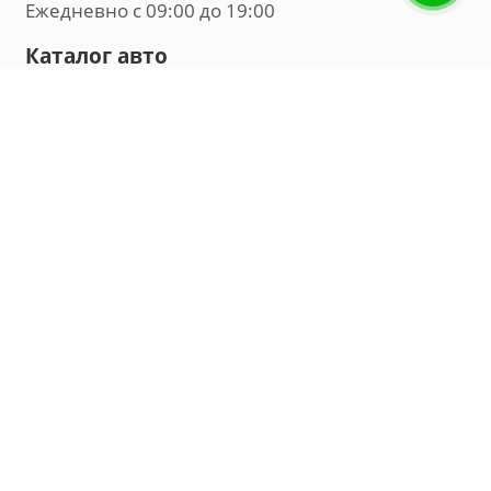
Ежедневно с 09:00 до 19:00
Каталог авто
Внедорожник
Седан
Минивэн
Хэтчбек
Универсал
Компания
О нас
Новости и обзоры
Контакты
Мы в социальных сетях:
Владивосток, улица Калинина, д. 230, офис 8