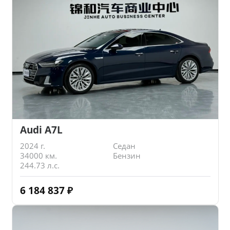
Audi A7L
2024 г.
Седан
34000 км.
Бензин
244.73 л.с.
6 184 837
₽