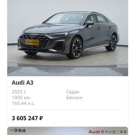
Audi A3
2025 г.
Седан
1000 км.
Бензин
160.44 л.с.
3 605 247
₽