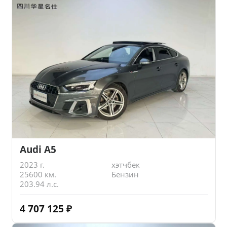
Audi A5
2023 г.
хэтчбек
25600 км.
Бензин
203.94 л.с.
4 707 125
₽