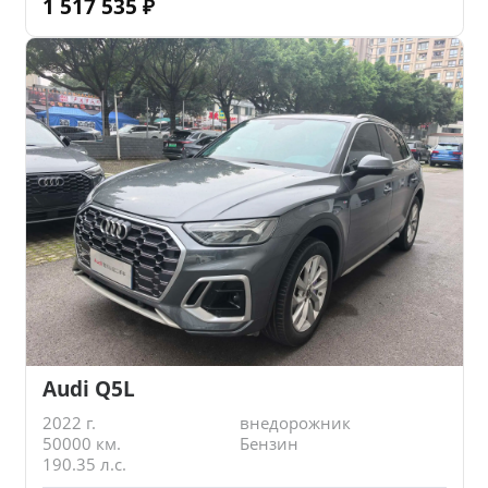
1 517 535
₽
Audi Q5L
2022 г.
внедорожник
50000 км.
Бензин
190.35 л.с.