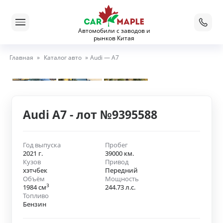
Автомобили с заводов и
рынков Китая
Главная
»
Каталог авто
»
Audi — A7
Audi A7 - лот №9395588
Год выпуска
Пробег
2021 г.
39000 км.
Кузов
Привод
хэтчбек
Передний
Объём
Мощность
3
1984 см
244.73 л.с.
Топливо
Бензин