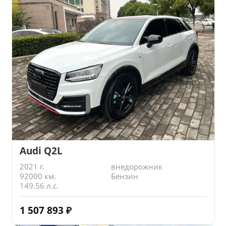
Audi Q2L
2021 г.
внедорожник
92000 км.
Бензин
149.56 л.с.
1 507 893
₽