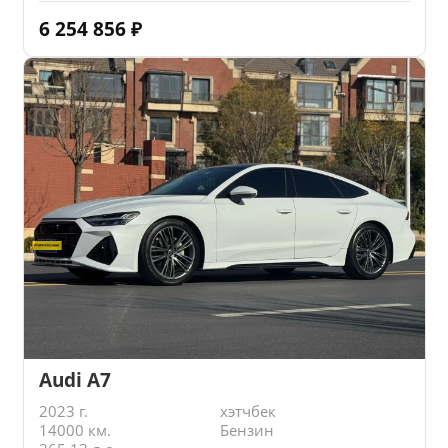
6 254 856
₽
Audi A7
2023 г.
хэтчбек
14000 км.
Бензин