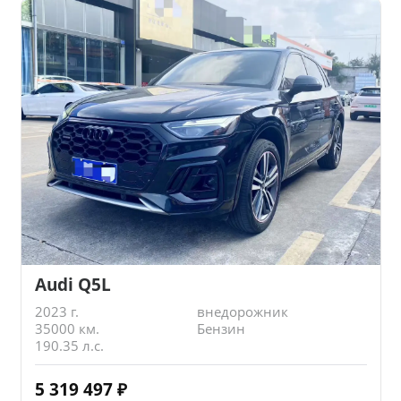
Audi Q5L
2023 г.
внедорожник
35000 км.
Бензин
190.35 л.с.
5 319 497
₽