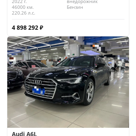
2022 г.
внедорожник
46000 км.
Бензин
220.26 л.с.
4 898 292
₽
Audi A6L