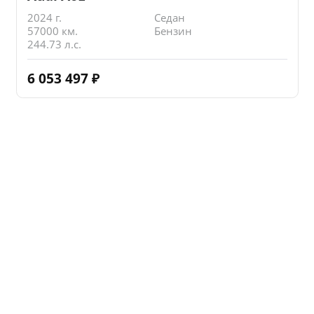
2024 г.
Седан
57000 км.
Бензин
244.73 л.с.
6 053 497
₽