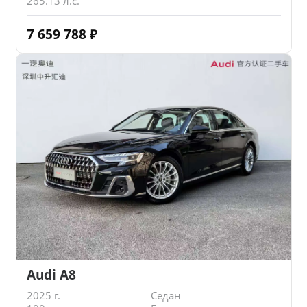
265.13 л.с.
7 659 788
₽
Audi A8
2025 г.
Седан