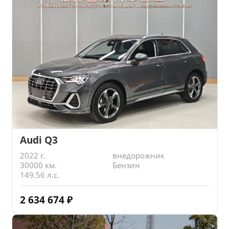
Audi Q3
2022 г.
внедорожник
30000 км.
Бензин
149.56 л.с.
2 634 674
₽