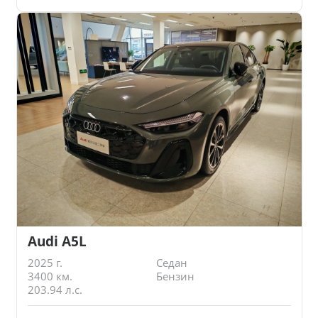
Audi A5L
2025 г.
Седан
3400 км.
Бензин
203.94 л.с.