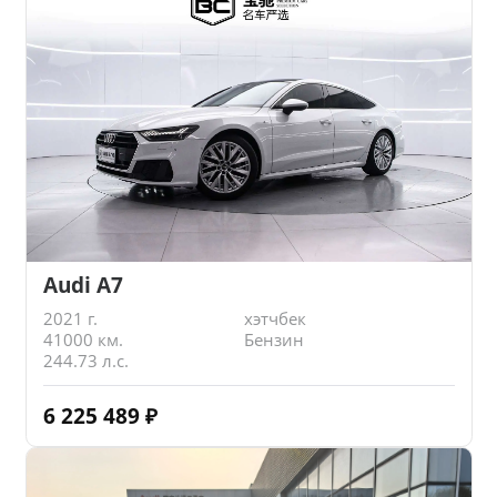
Audi A7
2021 г.
хэтчбек
41000 км.
Бензин
244.73 л.с.
6 225 489
₽