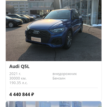
Audi Q5L
2021 г.
внедорожник
30000 км.
Бензин
190.35 л.с.
4 440 844
₽