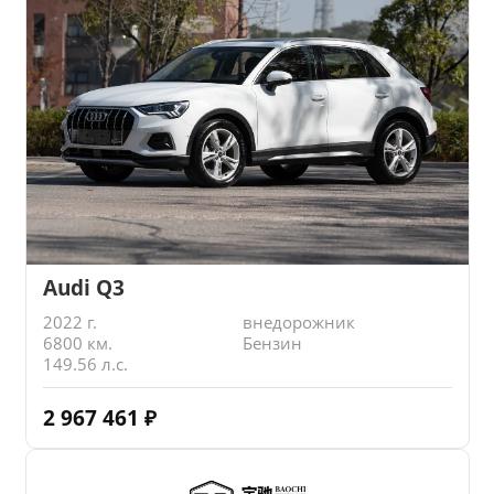
Audi Q3
2022 г.
внедорожник
6800 км.
Бензин
149.56 л.с.
2 967 461
₽