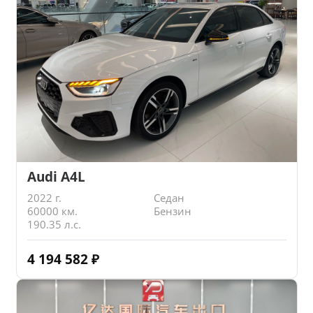
Audi A4L
2022 г.
Седан
60000 км.
Бензин
190.35 л.с.
4 194 582
₽