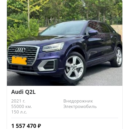
Audi Q2L
2021 г.
Внедорожник
55000 км.
Электромобиль
150 л.с.
1 557 470
₽