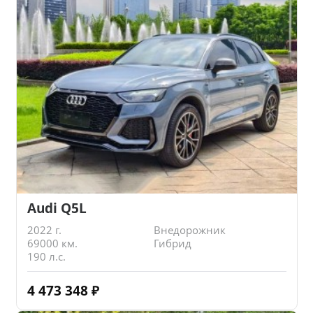
Audi Q5L
2022 г.
Внедорожник
69000 км.
Гибрид
190 л.с.
4 473 348
₽