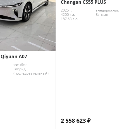
Changan CS55 PLUS
2025 г.
внедорожник
4200 км.
Бензин
187.63 л.с.
 Qiyuan A07
хэтчбек
Гибрид
(последовательный)
2 558 623
₽