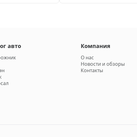
ог авто
Компания
47
₽
рожник
О нас
Новости и обзоры
эн
Контакты
к
сал