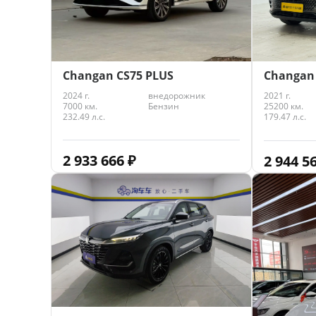
Changan CS75 PLUS
Changan 
2024 г.
внедорожник
2021 г.
7000 км.
Бензин
25200 км.
232.49 л.с.
179.47 л.с.
2 933 666
₽
2 944 5