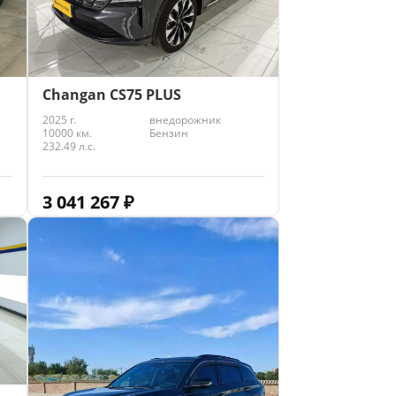
Changan CS75 PLUS
2025 г.
внедорожник
10000 км.
Бензин
232.49 л.с.
3 041 267
₽