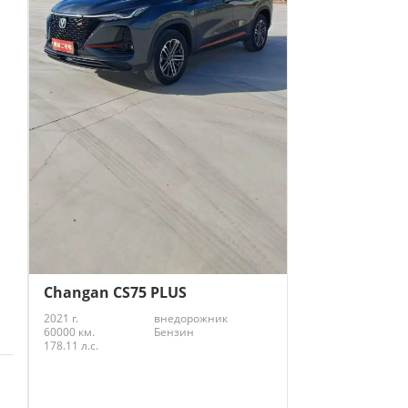
Changan CS75 PLUS
2021 г.
внедорожник
60000 км.
Бензин
178.11 л.с.