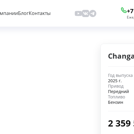
+7
омпании
Блог
Контакты
Еже
Changa
Год выпуска
2025 г.
Привод
Передний
Топливо
Бензин
2 359