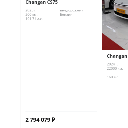
Changan CS75
2025 г.
внедорожник
200 км.
Бензин
191.71 л.с.
Changan
2024 г.
22000 км.
160 л.с.
2 794 079
₽