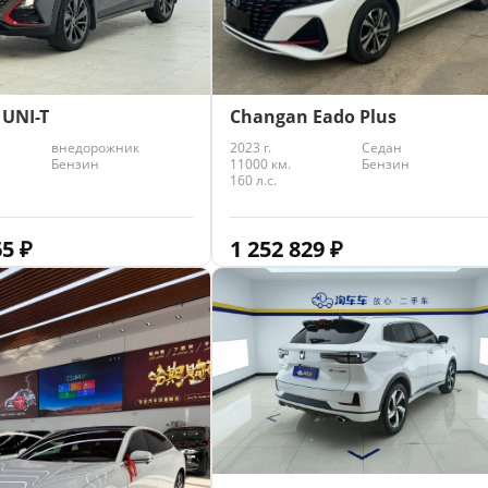
Changan Eado Plus
UNI-T
2023 г.
Седан
внедорожник
11000 км.
Бензин
Бензин
160 л.с.
1 252 829
₽
65
₽