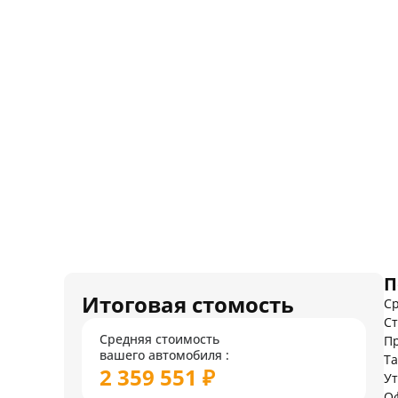
П
Итоговая стомость
Ср
Ст
Средняя стоимость
Пр
вашего автомобиля :
Т
2 359 551 ₽
У
О