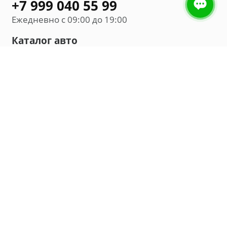
+7 999 040 55 99
Ежедневно с 09:00 до 19:00
Каталог авто
Внедорожник
Седан
Минивэн
Хэтчбек
Универсал
Компания
О нас
Новости и обзоры
Контакты
Мы в социальных сетях: