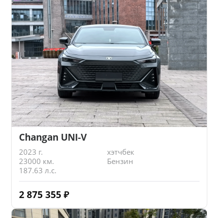
Changan UNI-V
2023 г.
хэтчбек
23000 км.
Бензин
187.63 л.с.
2 875 355
₽