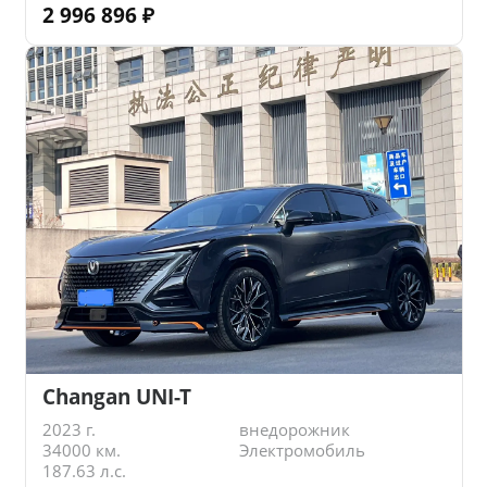
2 996 896
₽
Changan UNI-T
2023 г.
внедорожник
34000 км.
Электромобиль
187.63 л.с.