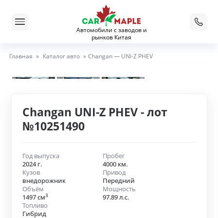
Автомобили с заводов и
рынков Китая
Главная
»
Каталог авто
»
Changan — UNI-Z PHEV
Changan UNI-Z PHEV - лот
№10251490
Год выпуска
Пробег
2024 г.
4000 км.
Кузов
Привод
внедорожник
Передний
Объём
Мощность
3
1497 см
97.89 л.с.
Топливо
Гибрид