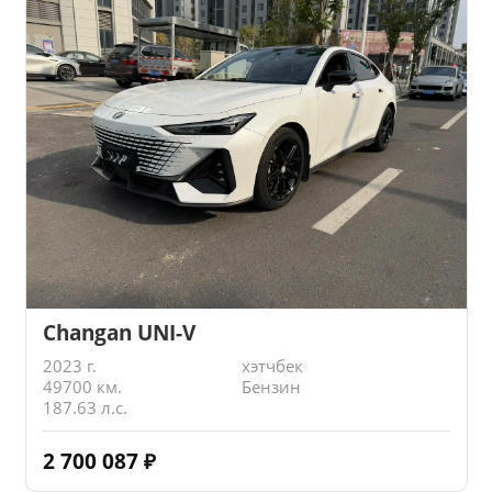
Changan UNI-V
2023 г.
хэтчбек
49700 км.
Бензин
187.63 л.с.
2 700 087
₽