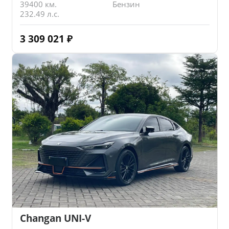
39400 км.
Бензин
232.49 л.с.
3 309 021
₽
Changan UNI-V