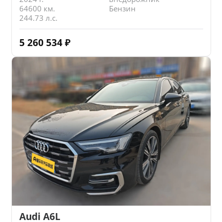
64600 км.
Бензин
244.73 л.с.
5 260 534
₽
Audi A6L