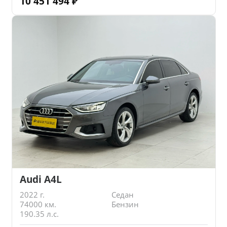
10 451 494
₽
Audi A4L
2022 г.
Седан
74000 км.
Бензин
190.35 л.с.