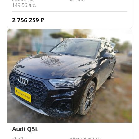
149.56 л.с.
2 756 259
₽
Audi Q5L
2024 г.
внедорожник