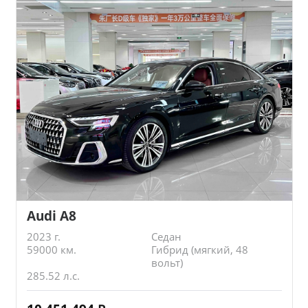
Audi A8
2023 г.
Седан
59000 км.
Гибрид (мягкий, 48
вольт)
285.52 л.с.