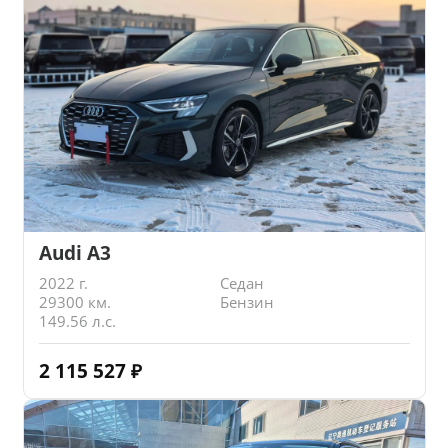
Audi A3
2022 г.
Седан
29300 км.
Бензин
149.56 л.с.
2 115 527
₽