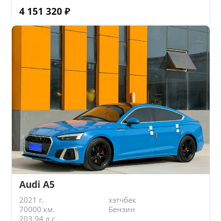
4 151 320
₽
Audi A5
2021 г.
хэтчбек
70000 км.
Бензин
203.94 л.с.