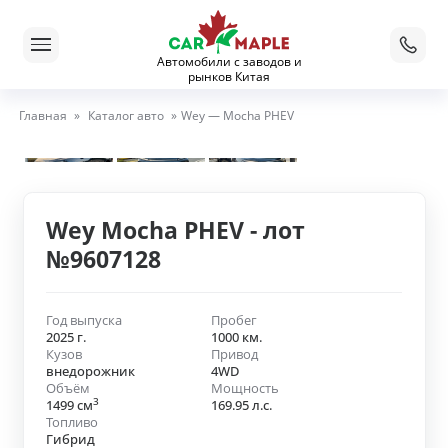
Автомобили с заводов и
рынков Китая
Главная
»
Каталог авто
»
Wey — Mocha PHEV
Wey Mocha PHEV - лот
№9607128
Год выпуска
Пробег
2025 г.
1000 км.
Кузов
Привод
внедорожник
4WD
Объём
Мощность
3
1499 см
169.95 л.с.
Топливо
Гибрид