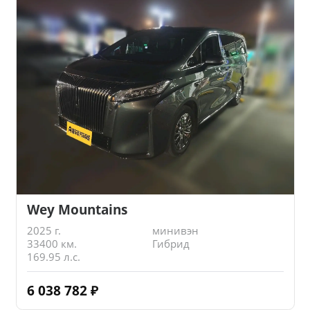
Wey Mountains
2025 г.
минивэн
33400 км.
Гибрид
169.95 л.с.
6 038 782
₽