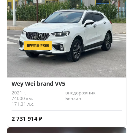
Wey Wei brand VV5
2021 г.
внедорожник
74000 км.
Бензин
171.31 л.с.
2 731 914
₽