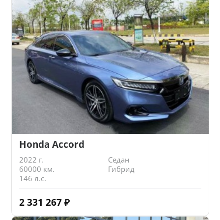
Honda Accord
2022 г.
Седан
60000 км.
Гибрид
146 л.с.
2 331 267
₽