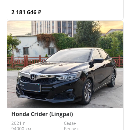
2 181 646
₽
Honda Crider (Lingpai)
2021 г.
Седан
94000 км.
Бензин