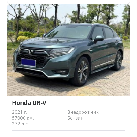
Honda UR-V
2021 г.
Внедорожник
57000 км.
Бензин
272 л.с.