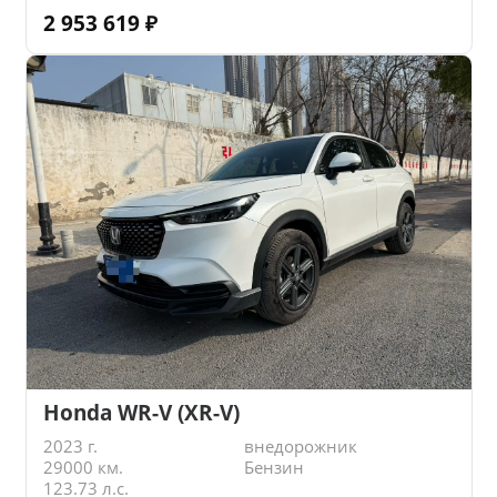
2 953 619
₽
Honda WR-V (XR-V)
2023 г.
внедорожник
29000 км.
Бензин
123.73 л.с.