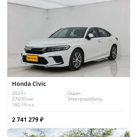
Honda Civic
2023 г.
Седан
27600 км.
Электромобиль
182.19 л.с.
2 741 279
₽