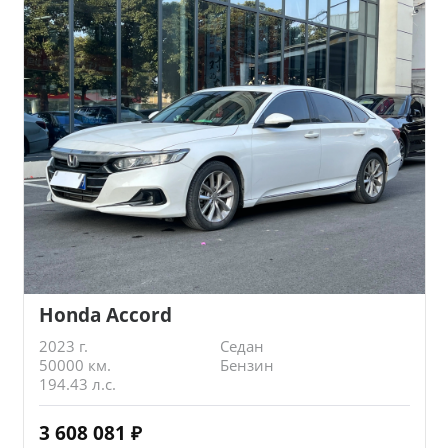
Honda Accord
2023 г.
Седан
50000 км.
Бензин
194.43 л.с.
3 608 081
₽