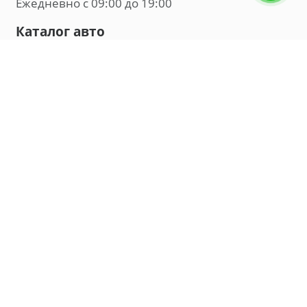
Ежедневно с 09:00 до 19:00
Каталог авто
Внедорожник
Седан
Минивэн
Хэтчбек
Универсал
Компания
О нас
Новости и обзоры
Контакты
Мы в социальных сетях:
Владивосток, улица Калинина, д. 230, офис 8