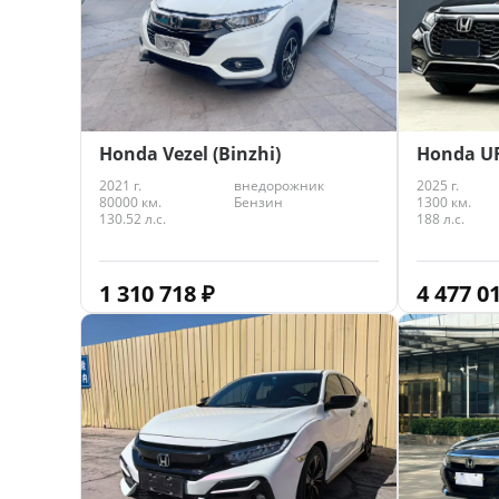
Honda Vezel (Binzhi)
Honda U
2021 г.
внедорожник
2025 г.
80000 км.
Бензин
1300 км.
130.52 л.с.
188 л.с.
1 310 718
₽
4 477 0