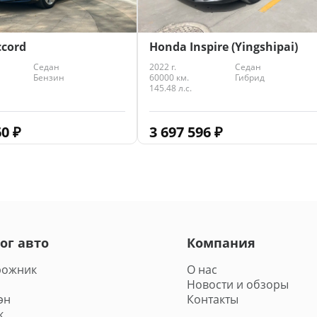
cord
Honda Inspire (Yingshipai)
Седан
2022 г.
Седан
Бензин
60000 км.
Гибрид
145.48 л.с.
60
₽
3 697 596
₽
ог авто
Компания
рожник
О нас
Новости и обзоры
эн
Контакты
к