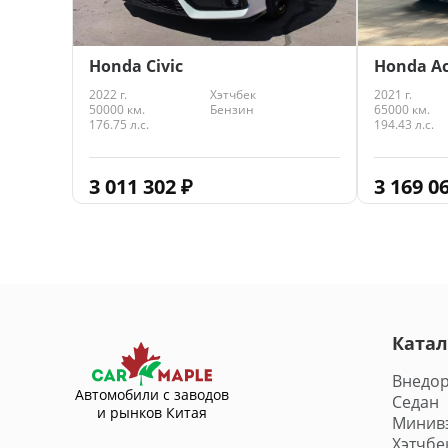
Honda Ac
Honda Civic
2021 г.
2022 г.
Хэтчбек
65000 км.
50000 км.
Бензин
194.43 л.с.
176.75 л.с.
3 169 0
3 011 302
₽
Катал
Внедо
Автомобили с заводов
Седан
и рынков Китая
Минив
Хэтчбе