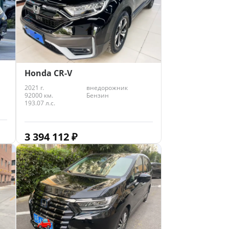
Honda CR-V
2021 г.
внедорожник
92000 км.
Бензин
193.07 л.с.
3 394 112
₽