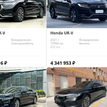
R-V
Honda UR-V
Внедорожник
2021 г.
Внедорожник
Электромобиль
77000 км.
Бензин
272 л.с.
16
₽
4 341 953
₽