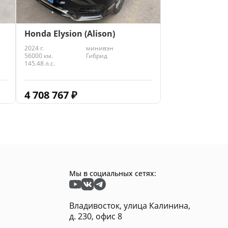
Honda Elysion (Alison)
2024 г.
минивэн
56000 км.
Гибрид
145.48 л.с.
4 708 767
₽
Мы в социальных сетях:
Владивосток, улица Калинина,
д. 230, офис 8