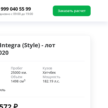
 999 040 55 99
Заказать расчет
дневно с 09:00 до 19:00
ntegra (Style) - лот
020
Пробег
Кузов
25000 км.
Хэтчбек
Объём
Мощность
3
1498 см
182.19 л.с.
иль
 572
₽