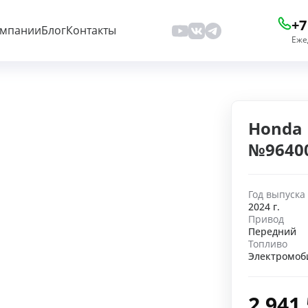
+7
омпании
Блог
Контакты
Еже
Honda I
№9640
Год выпуска
2024 г.
Привод
Передний
Топливо
Электромоб
2 941