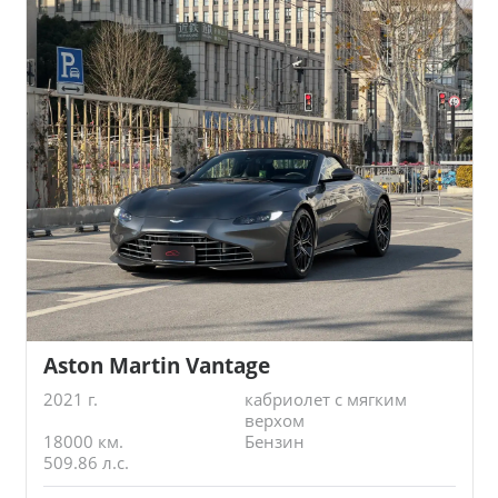
Aston Martin Vantage
2021 г.
кабриолет с мягким
верхом
18000 км.
Бензин
509.86 л.с.