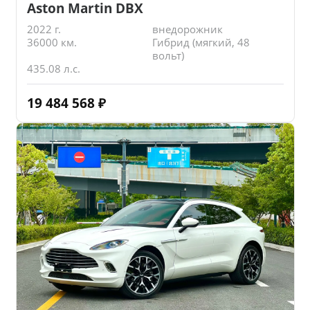
Aston Martin DBX
2022 г.
внедорожник
36000 км.
Гибрид (мягкий, 48
вольт)
435.08 л.с.
19 484 568
₽