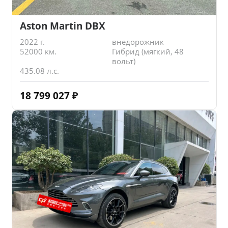
Aston Martin DBX
2022 г.
внедорожник
52000 км.
Гибрид (мягкий, 48
вольт)
435.08 л.с.
18 799 027
₽