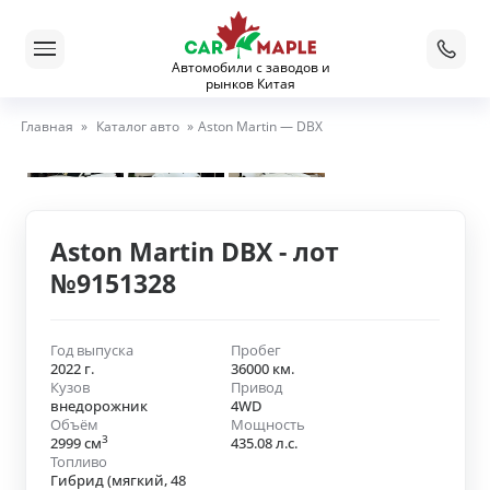
Автомобили с заводов и
рынков Китая
Главная
»
Каталог авто
»
Aston Martin — DBX
Aston Martin DBX - лот
№9151328
Год выпуска
Пробег
2022 г.
36000 км.
Кузов
Привод
внедорожник
4WD
Объём
Мощность
3
2999 см
435.08 л.с.
Топливо
Гибрид (мягкий, 48