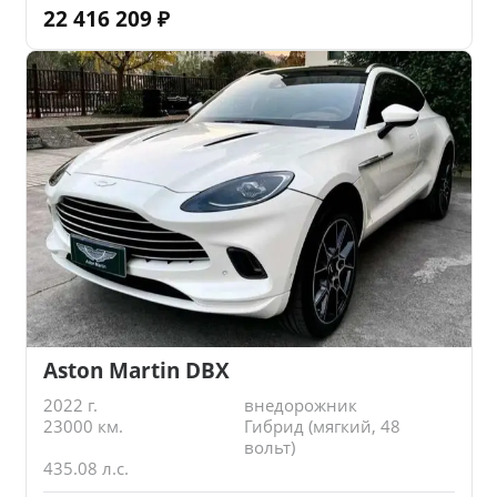
22 416 209
₽
Aston Martin DBX
2022 г.
внедорожник
23000 км.
Гибрид (мягкий, 48
вольт)
435.08 л.с.