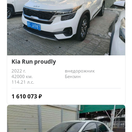
Kia Run proudly
2022 г.
внедорожник
42000 км.
Бензин
114.21 л.с.
1 610 073
₽