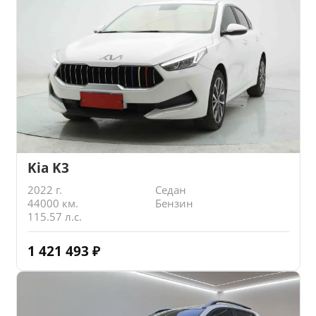
Kia K3
2022 г.
Седан
44000 км.
Бензин
115.57 л.с.
1 421 493
₽