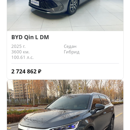
BYD Qin L DM
2025 г.
Седан
3600 км.
Гибрид
100.61 л.с.
2 724 862
₽