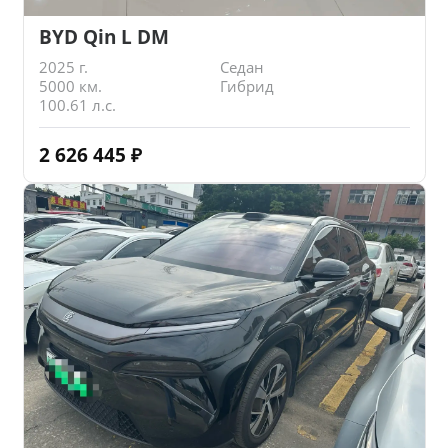
BYD Qin L DM
2025 г.
Седан
5000 км.
Гибрид
100.61 л.с.
2 626 445
₽