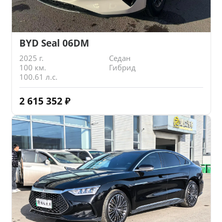
BYD Seal 06DM
2025 г.
Седан
100 км.
Гибрид
100.61 л.с.
2 615 352
₽