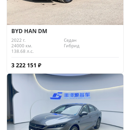
BYD HAN DM
2022 г.
Седан
24000 км.
Гибрид
138.68 л.с.
3 222 151
₽