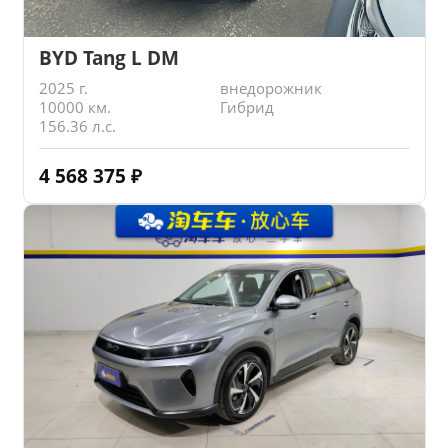
BYD Tang L DM
2025 г.
внедорожник
10000 км.
Гибрид
156.36 л.с.
4 568 375
₽