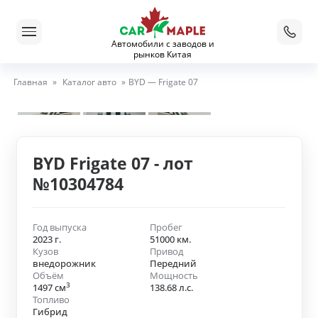
Автомобили с заводов и
рынков Китая
Главная
»
Каталог авто
»
BYD — Frigate 07
BYD Frigate 07 - лот
№10304784
Год выпуска
Пробег
2023 г.
51000 км.
Кузов
Привод
внедорожник
Передний
Объём
Мощность
3
1497 см
138.68 л.с.
Топливо
Гибрид