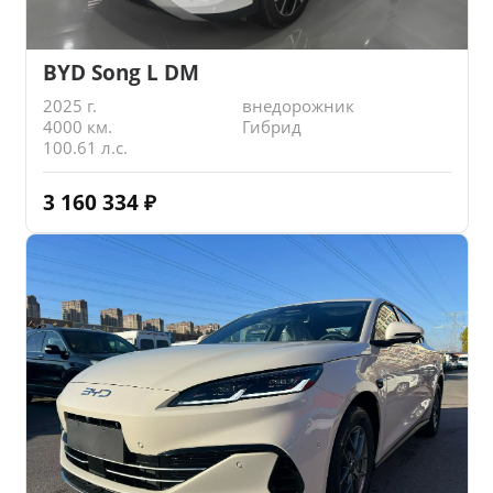
BYD Song L DM
2025 г.
внедорожник
4000 км.
Гибрид
100.61 л.с.
3 160 334
₽