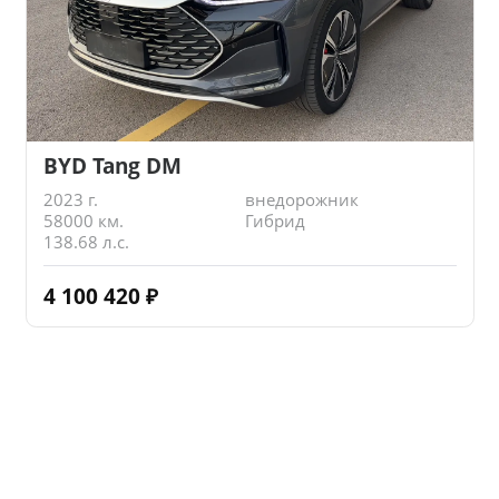
BYD Tang DM
2023 г.
внедорожник
58000 км.
Гибрид
138.68 л.с.
4 100 420
₽