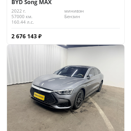
BYD Song MAX
2022 г.
минивэн
57000 км.
Бензин
160.44 л.с.
2 676 143
₽