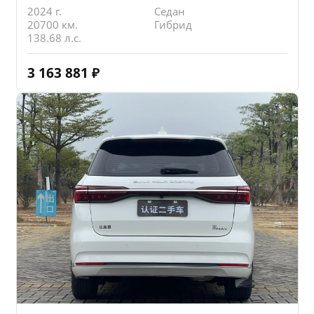
2024 г.
Седан
20700 км.
Гибрид
138.68 л.с.
3 163 881
₽