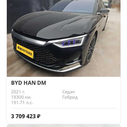
BYD HAN DM
2021 г.
Седан
19300 км.
Гибрид
191.71 л.с.
3 709 423
₽