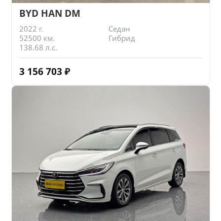
BYD HAN DM
2022 г.
Седан
52500 км.
Гибрид
138.68 л.с.
3 156 703
₽