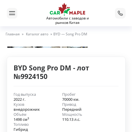
Автомобили с заводов и
рынков Китая
Главная
»
Каталог авто
»
BYD — Song Pro DM
BYD Song Pro DM - лот
№9924150
Год выпуска
Пробег
2022 г.
70000 км.
Кузов
Привод
внедорожник
Передний
Объём
Мощность
3
1498 см
110.13 л.с.
Топливо
Гибрид