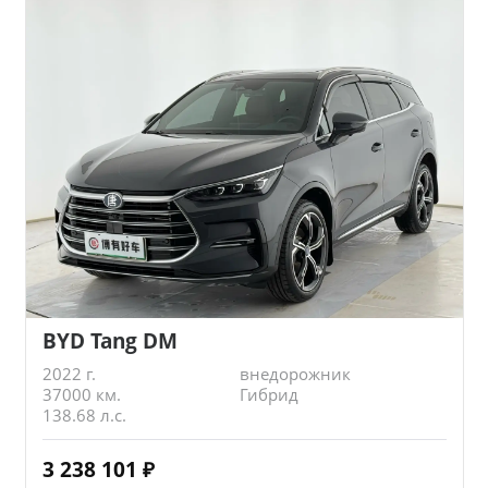
BYD Tang DM
2022 г.
внедорожник
37000 км.
Гибрид
138.68 л.с.
3 238 101
₽