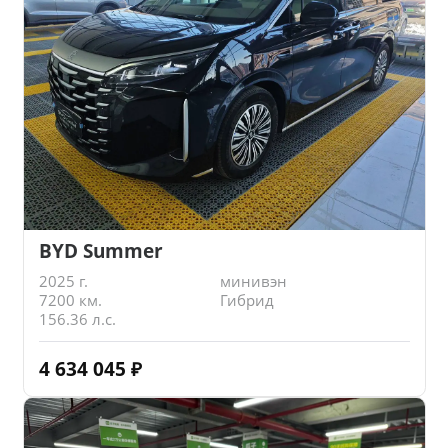
BYD Summer
2025 г.
минивэн
7200 км.
Гибрид
156.36 л.с.
4 634 045
₽