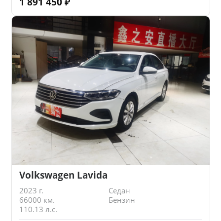
1 891 450
₽
Volkswagen Lavida
2023 г.
Седан
66000 км.
Бензин
110.13 л.с.