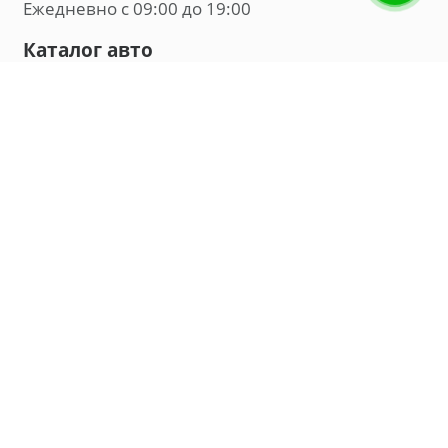
Ежедневно с 09:00 до 19:00
Каталог авто
Внедорожник
Седан
Минивэн
Хэтчбек
Универсал
Компания
О нас
Новости и обзоры
Контакты
Мы в социальных сетях:
Владивосток, улица Калинина, д. 230, офис 8