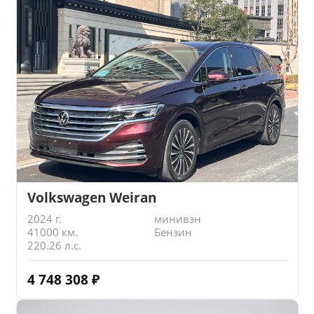
Volkswagen Weiran
2024 г.
минивэн
41000 км.
Бензин
220.26 л.с.
4 748 308
₽