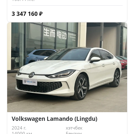
3 347 160
₽
Volkswagen Lamando (Lingdu)
2024 г.
хэтчбек
14000 км.
Бензин