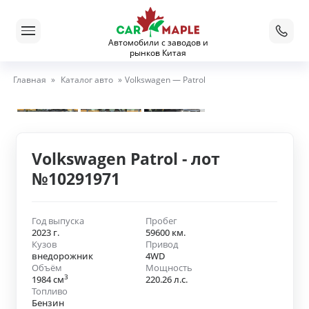
Автомобили с заводов и
рынков Китая
Главная
»
Каталог авто
»
Volkswagen — Patrol
Volkswagen Patrol - лот
№10291971
Год выпуска
Пробег
2023 г.
59600 км.
Кузов
Привод
внедорожник
4WD
Объём
Мощность
3
1984 см
220.26 л.с.
Топливо
Бензин