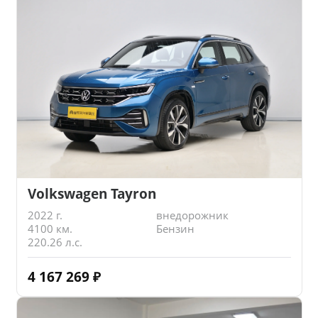
Volkswagen Tayron
2022 г.
внедорожник
4100 км.
Бензин
220.26 л.с.
4 167 269
₽