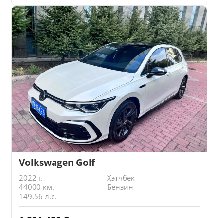
Volkswagen Golf
2022 г.
Хэтчбек
44000 км.
Бензин
149.56 л.с.