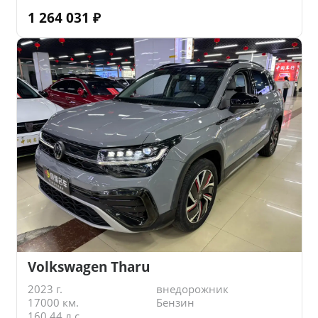
1 264 031
₽
Volkswagen Tharu
2023 г.
внедорожник
17000 км.
Бензин
160.44 л.с.