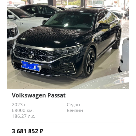
Volkswagen Passat
2023 г.
Седан
68000 км.
Бензин
186.27 л.с.
3 681 852
₽