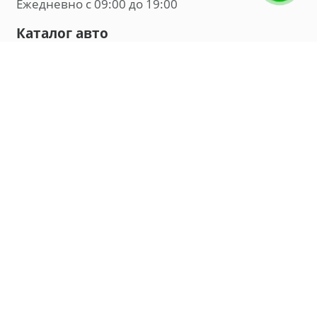
Ежедневно с 09:00 до 19:00
Каталог авто
Внедорожник
Седан
Минивэн
Хэтчбек
Универсал
Компания
О нас
Новости и обзоры
Контакты
Мы в социальных сетях:
Владивосток, улица Калинина, д. 230, офис 8