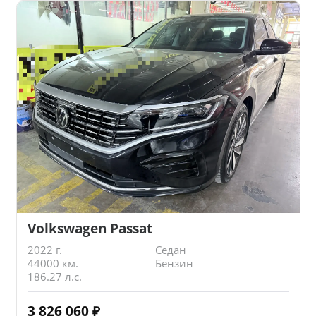
Volkswagen Passat
2022 г.
Седан
44000 км.
Бензин
186.27 л.с.
3 826 060
₽