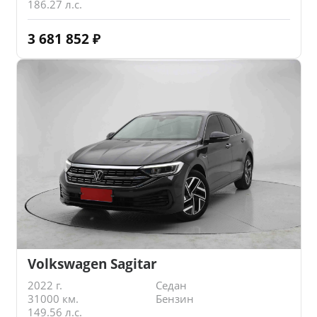
186.27 л.с.
3 681 852
₽
Volkswagen Sagitar
2022 г.
Седан
31000 км.
Бензин
149.56 л.с.