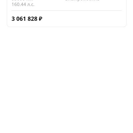
160.44 л.с.
3 061 828
₽