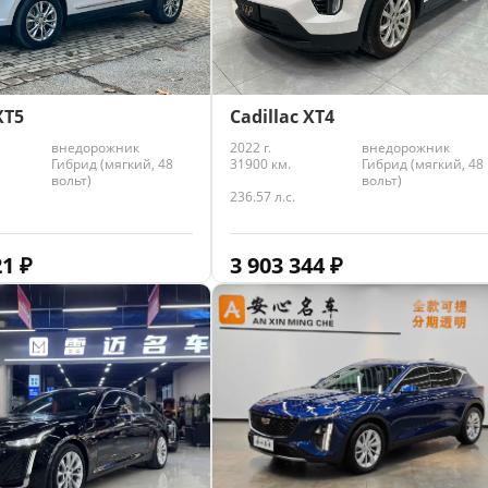
XT5
Cadillac XT4
внедорожник
2022 г.
внедорожник
Гибрид (мягкий, 48
31900 км.
Гибрид (мягкий, 48
вольт)
вольт)
236.57 л.с.
21
₽
3 903 344
₽