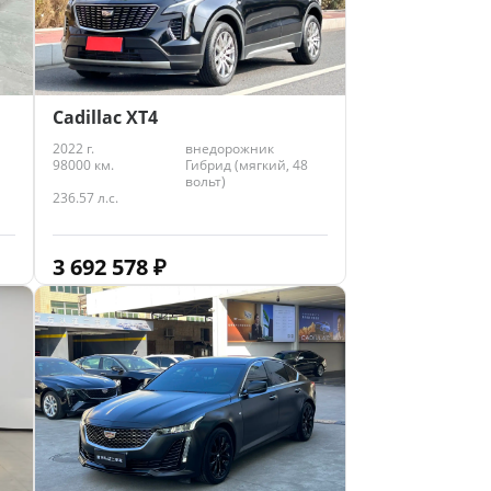
Cadillac XT4
2022 г.
внедорожник
98000 км.
Гибрид (мягкий, 48
вольт)
236.57 л.с.
3 692 578
₽