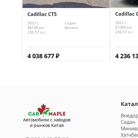
Cadillac 
Cadillac CT5
2022 г.
2022 г.
Седан
61000 км.
48100 км.
Бензин
236.57 л.с.
236.57 л.с.
4 236 1
4 038 677
₽
Катал
Внедо
Автомобили с заводов
Седан
и рынков Китая
Минив
Хэтчбе