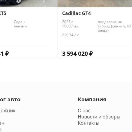
CT5
Cadillac GT4
Седан
2025 г.
внедорожник
Бензин
16000 км.
Гибрид (мягкий, 48
вольт)
210.74 л.с.
31
₽
3 594 020
₽
ог авто
Компания
рожник
О нас
Новости и обзоры
эн
Контакты
к