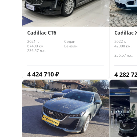
Cadillac CT6
Cadillac 
2021 г.
Седан
2022 г.
67400 км.
Бензин
42000 км.
236.57 л.с.
236.57 л.с.
4 424 710
₽
4 282 7