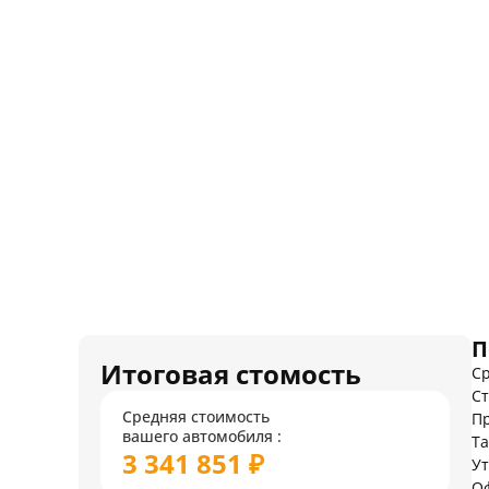
П
Итоговая стомость
Ср
Ст
Средняя стоимость
Пр
вашего автомобиля :
Т
3 341 851 ₽
У
О