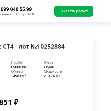
 999 040 55 99
Заказать расчет
дневно с 09:00 до 19:00
c CT4 - лот №10252884
Пробег
Кузов
69000 км.
Седан
Объём
Мощность
3
1498 см
210.74 л.с.
 851
₽