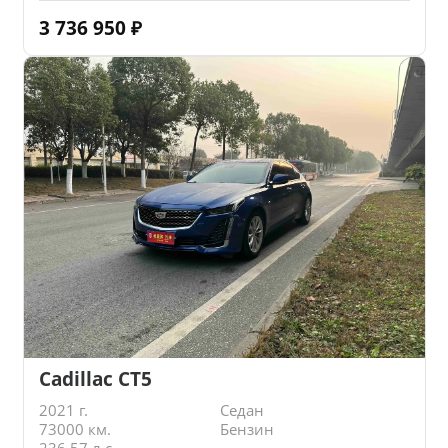
3 736 950
₽
Cadillac CT5
2021 г.
Седан
73000 км.
Бензин
236.57 л.с.