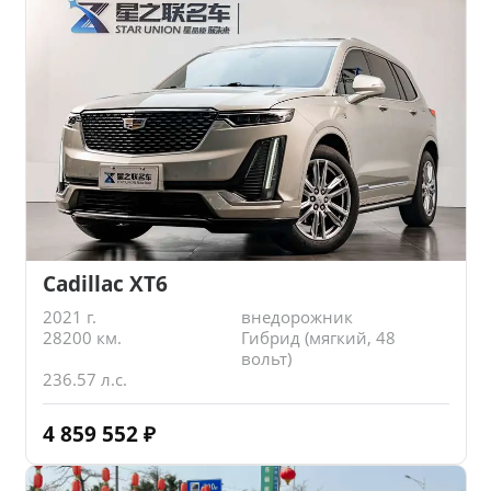
Cadillac XT6
2021 г.
внедорожник
28200 км.
Гибрид (мягкий, 48
вольт)
236.57 л.с.
4 859 552
₽