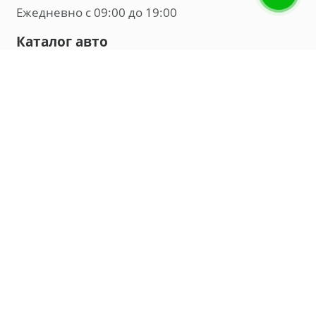
Ежедневно с 09:00 до 19:00
Каталог авто
Внедорожник
Седан
Минивэн
Хэтчбек
Универсал
Компания
О нас
Новости и обзоры
Контакты
Мы в социальных сетях:
Владивосток, улица Калинина, д. 230, офис 8