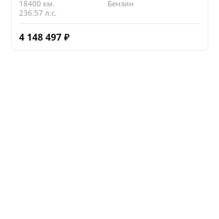
18400 км.
Бензин
236.57 л.с.
4 148 497
₽