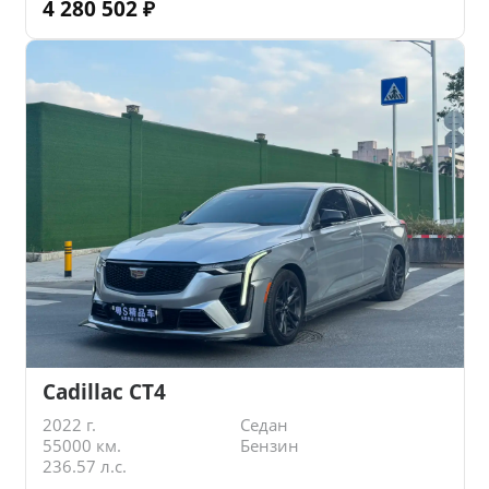
4 280 502
₽
Cadillac CT4
2022 г.
Седан
55000 км.
Бензин
236.57 л.с.