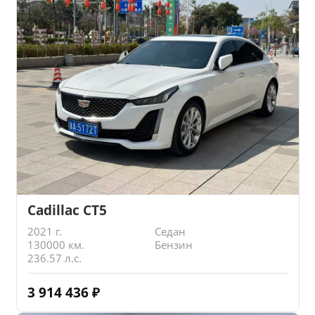
Cadillac CT5
2021 г.
Седан
130000 км.
Бензин
236.57 л.с.
3 914 436
₽