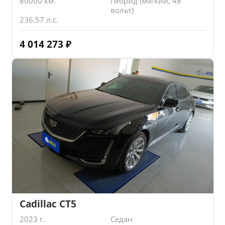
80000 км.
Гибрид (мягкий, 48
вольт)
236.57 л.с.
4 014 273
₽
Cadillac CT5
2023 г.
Седан