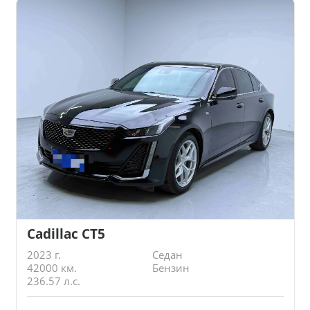
Cadillac CT5
2023 г.
Седан
42000 км.
Бензин
236.57 л.с.