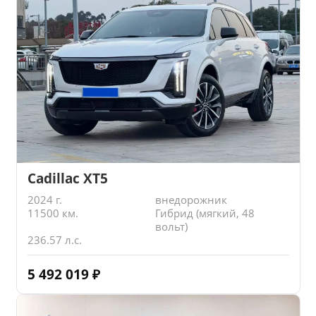
Cadillac XT5
2024 г.
внедорожник
11500 км.
Гибрид (мягкий, 48
вольт)
236.57 л.с.
5 492 019
₽