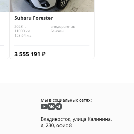
Subaru Forester
2023 г.
внедорожник
11000 км.
Бензин
153.64 л.с.
3 555 191
₽
Мы в социальных сетях:
Владивосток, улица Калинина,
д. 230, офис 8