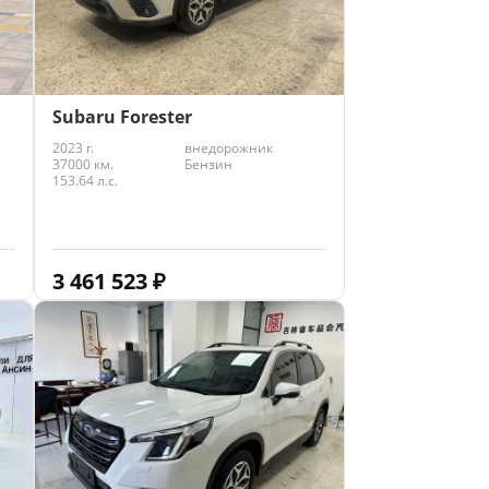
Subaru Forester
2023 г.
внедорожник
37000 км.
Бензин
153.64 л.с.
3 461 523
₽