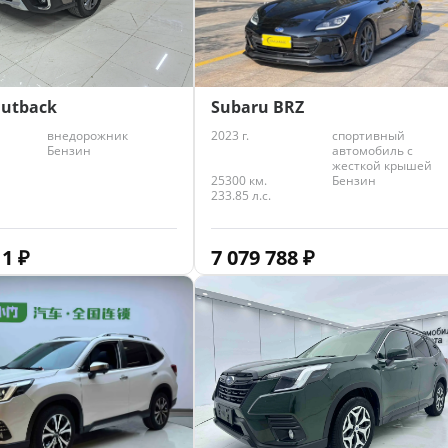
Subaru BRZ
Outback
2023 г.
спортивный
внедорожник
автомобиль с
Бензин
жесткой крышей
25300 км.
Бензин
233.85 л.с.
7 079 788
₽
11
₽