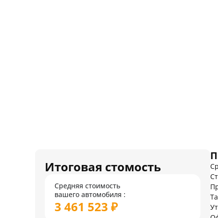
П
Итоговая стомость
Ср
Ст
Средняя стоимость
Пр
вашего автомобиля :
Т
3 461 523 ₽
У
О