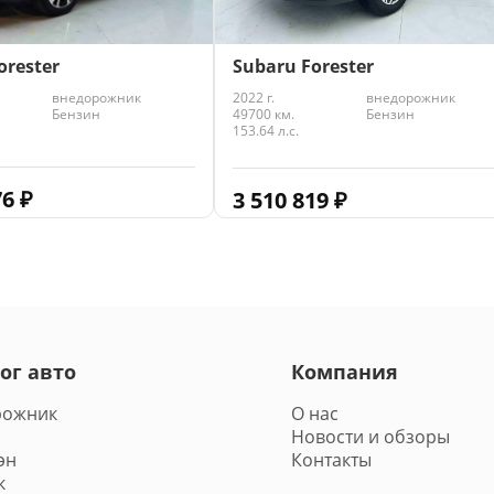
orester
Subaru Forester
внедорожник
2022 г.
внедорожник
Бензин
49700 км.
Бензин
153.64 л.с.
76
₽
3 510 819
₽
ог авто
Компания
рожник
О нас
Новости и обзоры
эн
Контакты
к