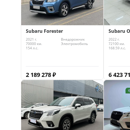
Subaru Forester
Subaru 
2021 г.
Внедорожник
2022 г.
70000 км.
Электромобиль
72100 км.
154 л.с.
168.59 л.с.
2 189 278
₽
6 423 7