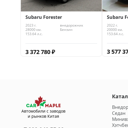
Subaru F
Subaru Forester
2022 г.
2023 г.
внедорожник
20000 км.
28000 км.
Бензин
153.64 л.с.
153.64 л.с.
3 577 3
3 372 780
₽
Катал
Внедо
Автомобили с заводов
Седан
и рынков Китая
Минив
Хэтчбе