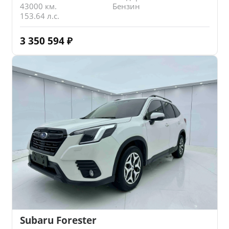
43000 км.
Бензин
153.64 л.с.
3 350 594
₽
Subaru Forester