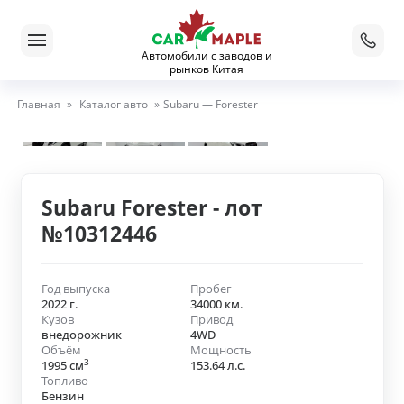
Автомобили с заводов и
рынков Китая
Главная
»
Каталог авто
»
Subaru — Forester
Subaru Forester - лот
№10312446
Год выпуска
Пробег
2022 г.
34000 км.
Кузов
Привод
внедорожник
4WD
Объём
Мощность
3
1995 см
153.64 л.с.
Топливо
Бензин