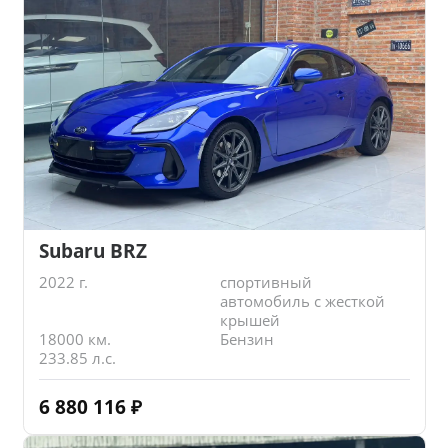
Subaru BRZ
2022 г.
спортивный
автомобиль с жесткой
крышей
18000 км.
Бензин
233.85 л.с.
6 880 116
₽