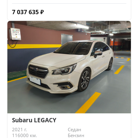
7 037 635
₽
Subaru LEGACY
2021 г.
Седан
116000 км.
Бензин