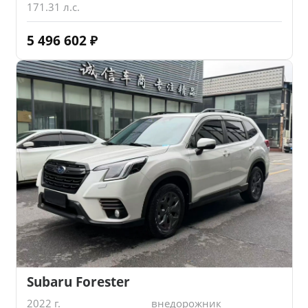
171.31 л.с.
5 496 602
₽
Subaru Forester
2022 г.
внедорожник