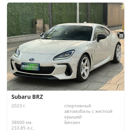
Subaru BRZ
2023 г.
спортивный
автомобиль с жесткой
крышей
38000 км.
Бензин
233.85 л.с.