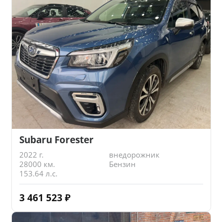
Subaru Forester
2022 г.
внедорожник
28000 км.
Бензин
153.64 л.с.
3 461 523
₽