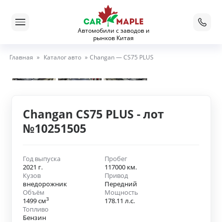
Автомобили с заводов и
рынков Китая
Главная
»
Каталог авто
»
Changan — CS75 PLUS
Changan CS75 PLUS - лот
№10251505
Год выпуска
Пробег
2021 г.
117000 км.
Кузов
Привод
внедорожник
Передний
Объём
Мощность
3
1499 см
178.11 л.с.
Топливо
Бензин