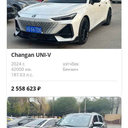
Changan UNI-V
2024 г.
хэтчбек
42000 км.
Бензин
187.63 л.с.
2 558 623
₽