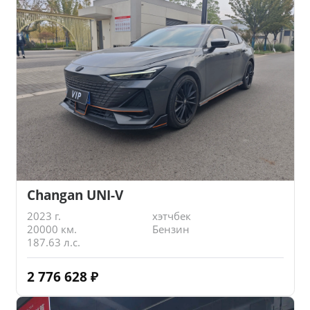
Changan UNI-V
2023 г.
хэтчбек
20000 км.
Бензин
187.63 л.с.
2 776 628
₽