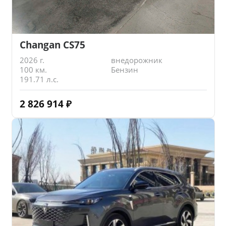
Changan CS75
2026 г.
внедорожник
100 км.
Бензин
191.71 л.с.
2 826 914
₽