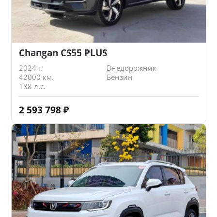
Changan CS55 PLUS
2024 г.
Внедорожник
42000 км.
Бензин
188 л.с.
2 593 798
₽