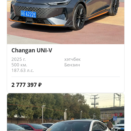
Changan UNI-V
2025 г.
хэтчбек
500 км.
Бензин
187.63 л.с.
2 777 397
₽