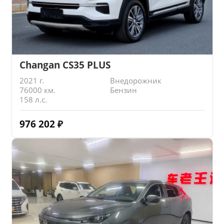
Changan CS35 PLUS
2021 г.
Внедорожник
76000 км.
Бензин
158 л.с.
976 202
₽