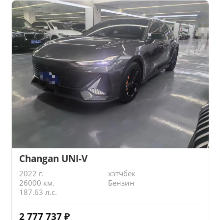
Changan UNI-V
2022 г.
хэтчбек
26000 км.
Бензин
187.63 л.с.
2 777 737
₽