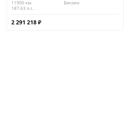
11900 км.
Бензин
187.63 л.с.
2 291 218
₽