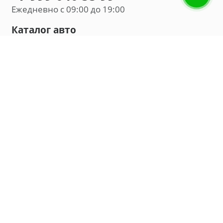
Ежедневно с 09:00 до 19:00
Каталог авто
Внедорожник
Седан
Минивэн
Хэтчбек
Универсал
Компания
О нас
Новости и обзоры
Контакты
Мы в социальных сетях:
Владивосток, улица Калинина, д. 230, офис 8