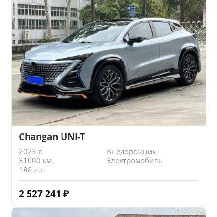
Changan UNI-T
2023 г.
Внедорожник
31000 км.
Электромобиль
188 л.с.
2 527 241
₽