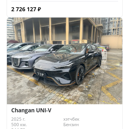
2 726 127
₽
Changan UNI-V
2025 г.
хэтчбек
500 км.
Бензин