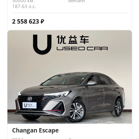
50000 км.
Бензин
187.63 л.с.
2 558 623
₽
Changan Escape