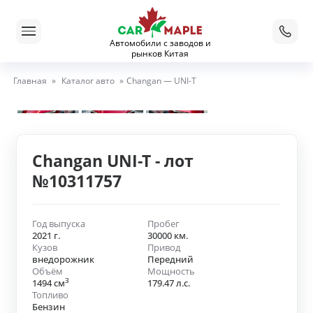
Автомобили с заводов и
рынков Китая
Главная
»
Каталог авто
»
Changan — UNI-T
Changan UNI-T - лот
№10311757
Год выпуска
Пробег
2021 г.
30000 км.
Кузов
Привод
внедорожник
Передний
Объём
Мощность
3
1494 см
179.47 л.с.
Топливо
Бензин