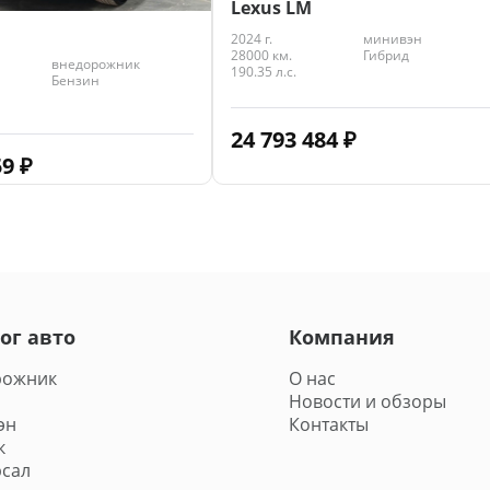
Lexus LM
2024 г.
минивэн
28000 км.
Гибрид
внедорожник
190.35 л.с.
Бензин
24 793 484
₽
59
₽
ог авто
Компания
рожник
О нас
Новости и обзоры
эн
Контакты
к
сал