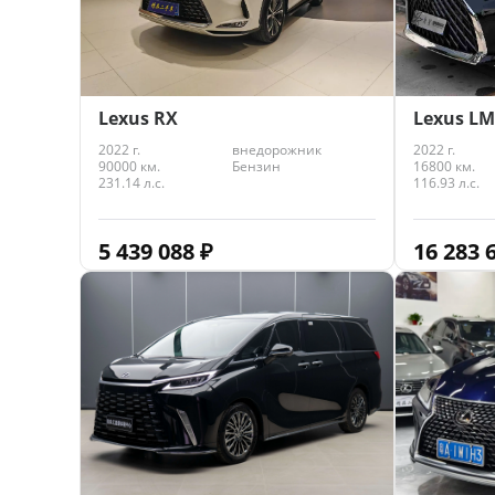
Lexus RX
Lexus LM
2022 г.
внедорожник
2022 г.
90000 км.
Бензин
16800 км.
231.14 л.с.
116.93 л.с.
5 439 088
₽
16 283 