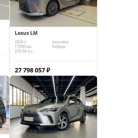
Lexus LM
2024 г.
минивэн
17000 км.
Гибрид
270.56 л.с.
27 798 057
₽