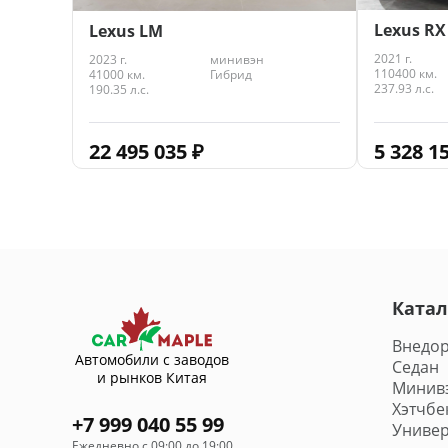
Lexus RX
Lexus LM
2021 г.
2023 г.
минивэн
110400 км.
41000 км.
Гибрид
237.93 л.с.
190.35 л.с.
5 328 1
22 495 035
₽
Катал
Внедо
Автомобили с заводов
Седан
и рынков Китая
Минив
Хэтчбе
+7 999 040 55 99
Универ
Ежедневно с 09:00 до 19:00