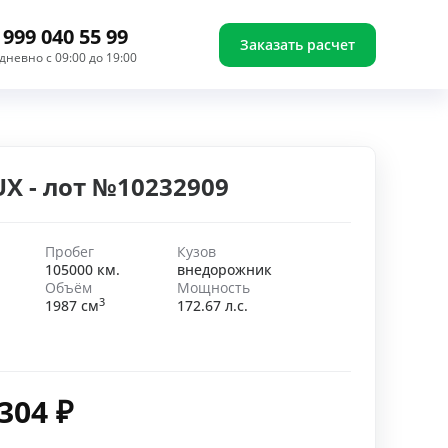
 999 040 55 99
Заказать расчет
дневно с 09:00 до 19:00
UX - лот №10232909
Пробег
Кузов
105000 км.
внедорожник
Объём
Мощность
3
1987 см
172.67 л.с.
 304
₽