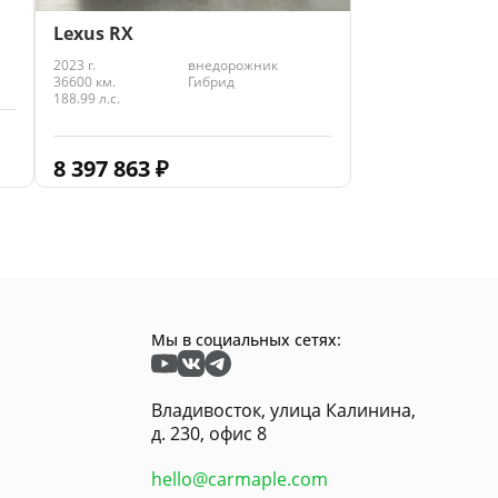
Lexus RX
2023 г.
внедорожник
36600 км.
Гибрид
188.99 л.с.
8 397 863
₽
Мы в социальных сетях:
Владивосток, улица Калинина,
д. 230, офис 8
hello@carmaple.com