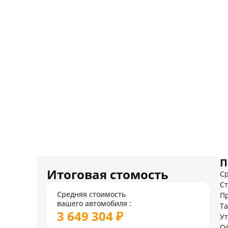
П
Итоговая стомость
Ср
Ст
Средняя стоимость
Пр
вашего автомобиля :
Т
3 649 304 ₽
У
О