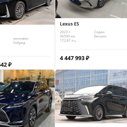
Lexus ES
2023 г.
Седан
36500 км.
Бензин
минивэн
172.67 л.с.
Гибрид
4 447 993
₽
642
₽