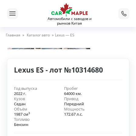
Автомобили с заводов и
рынков Китая
Главная
»
Каталог авто
»
Lexus — ES
Lexus ES - лот №10314680
Год выпуска
Пробег
2022 г.
64000 км.
Кузов
Привод
Седан
Передний
Объём
Мощность
3
1987 см
172.67 л.с.
Топливо
Бензин