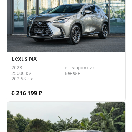
Lexus NX
2023 г.
внедорожник
25000 км.
Бензин
202.58 л.с.
6 216 199
₽