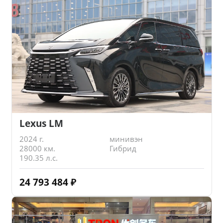
Lexus LM
2024 г.
минивэн
28000 км.
Гибрид
190.35 л.с.
24 793 484
₽