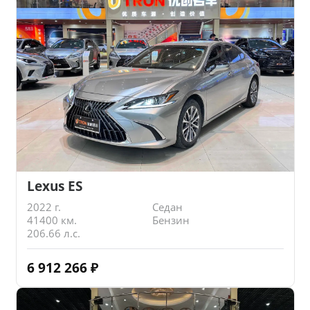
Lexus ES
2022 г.
Седан
41400 км.
Бензин
206.66 л.с.
6 912 266
₽