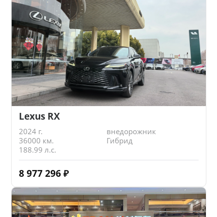
Lexus RX
2024 г.
внедорожник
36000 км.
Гибрид
188.99 л.с.
8 977 296
₽