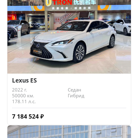
Lexus ES
2022 г.
Седан
50000 км.
Гибрид
178.11 л.с.
7 184 524
₽