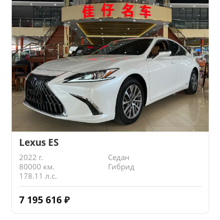
Lexus ES
2022 г.
Седан
80000 км.
Гибрид
178.11 л.с.
7 195 616
₽