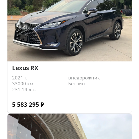
Lexus RX
2021 г.
внедорожник
33000 км.
Бензин
231.14 л.с.
5 583 295
₽