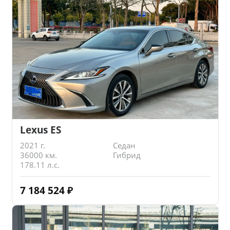
Lexus ES
2021 г.
Седан
36000 км.
Гибрид
178.11 л.с.
7 184 524
₽