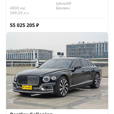
крышей
4000 км.
Бензин
549.29 л.с.
55 025 205
₽