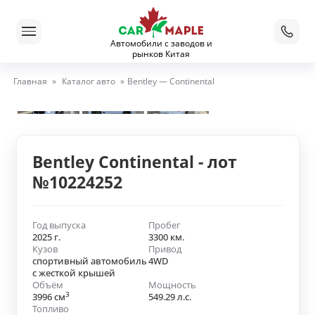
Автомобили с заводов и
рынков Китая
Главная
»
Каталог авто
»
Bentley — Continental
Bentley Continental - лот
№10224252
Год выпуска
Пробег
2025 г.
3300 км.
Кузов
Привод
спортивный автомобиль
4WD
с жесткой крышей
Объём
Мощность
3
3996 см
549.29 л.с.
Топливо