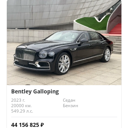
Bentley Galloping
2023 г.
Седан
20000 км.
Бензин
549.29 л.с.
44 156 825
₽