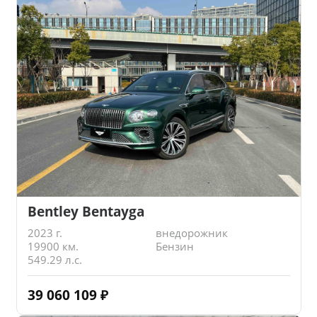
Bentley Bentayga
2023 г.
внедорожник
19900 км.
Бензин
549.29 л.с.
39 060 109
₽