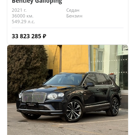
Bentley Galloping
2021 г.
Седан
36000 км.
Бензин
549.29 л.с.
33 823 285
₽