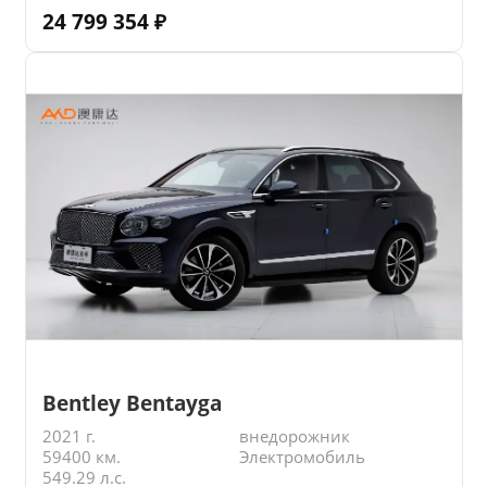
24 799 354
₽
Bentley Bentayga
2021 г.
внедорожник
59400 км.
Электромобиль
549.29 л.с.