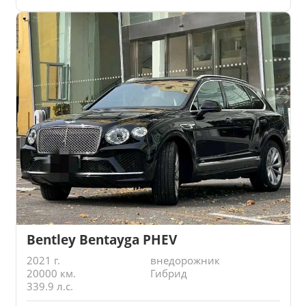
Bentley Bentayga PHEV
2021 г.
внедорожник
20000 км.
Гибрид
339.9 л.с.