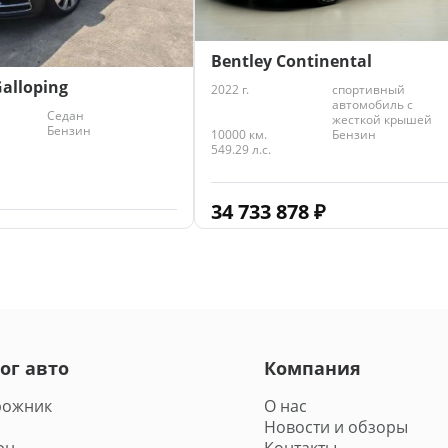
Bentley Continental
Galloping
2022 г.
спортивный
автомобиль с
Седан
жесткой крышей
Бензин
10000 км.
Бензин
549.29 л.с.
34 733 878
₽
719
₽
ог авто
Компания
рожник
О нас
Новости и обзоры
эн
Контакты