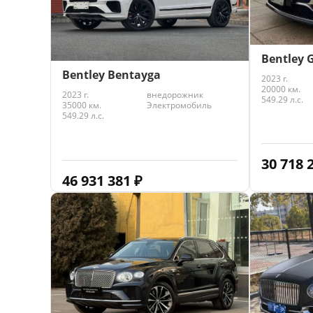
Bentley 
Bentley Bentayga
2023 г.
20000 км.
2023 г.
внедорожник
549.29 л.с.
35000 км.
Электромобиль
549.29 л.с.
30 718 
46 931 381
₽