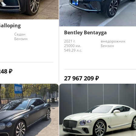
Galloping
Bentley Bentayga
Седан
Бензин
2021 г.
внедорожник
25000 км.
Бензин
549.29 л.с.
248
₽
27 967 209
₽