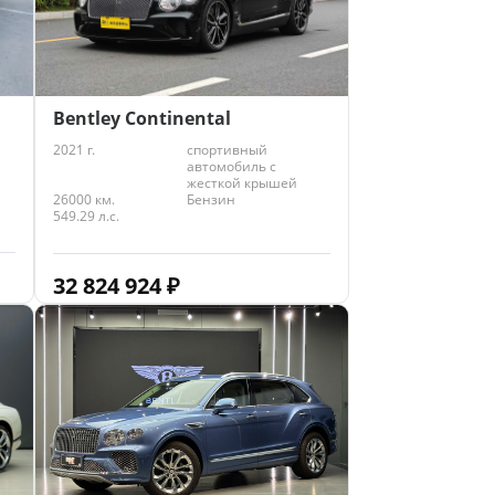
Bentley Continental
2021 г.
спортивный
автомобиль с
жесткой крышей
26000 км.
Бензин
549.29 л.с.
32 824 924
₽