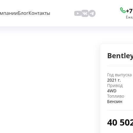
+7
омпании
Блог
Контакты
Еже
Bentle
Год выпуска
2021 г.
Привод
4WD
Топливо
Бензин
40 50