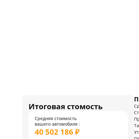
П
Итоговая стомость
Ср
Ст
Средняя стоимость
Пр
вашего автомобиля :
Т
40 502 186 ₽
У
О