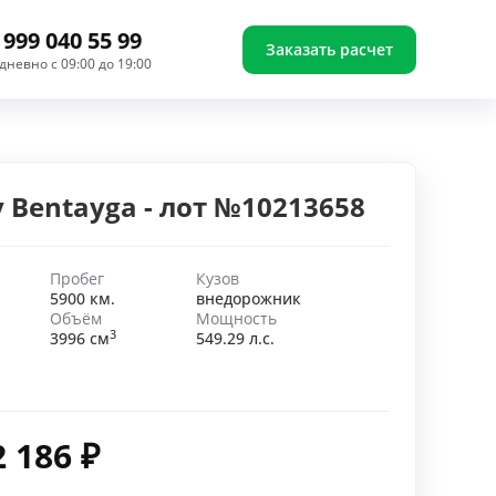
 999 040 55 99
Заказать расчет
дневно с 09:00 до 19:00
y Bentayga - лот №10213658
Пробег
Кузов
5900 км.
внедорожник
Объём
Мощность
3
3996 см
549.29 л.с.
2 186
₽