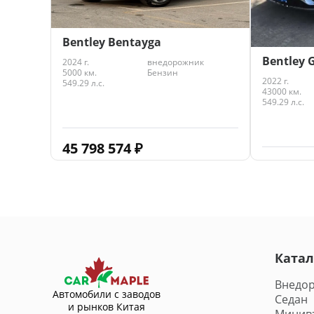
Bentley Bentayga
Bentley 
2024 г.
внедорожник
5000 км.
Бензин
2022 г.
549.29 л.с.
43000 км.
549.29 л.с.
45 798 574
₽
34 356 
Катал
Внедо
Автомобили с заводов
Седан
и рынков Китая
Минив