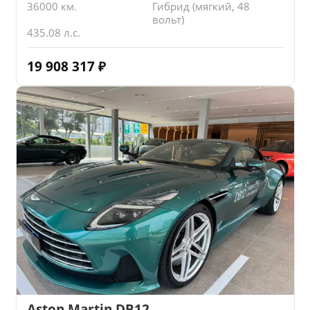
36000 км.
Гибрид (мягкий, 48
вольт)
435.08 л.с.
19 908 317
₽
Aston Martin DB12