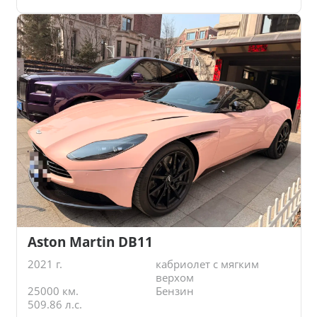
Aston Martin DB11
2021 г.
кабриолет с мягким
верхом
25000 км.
Бензин
509.86 л.с.