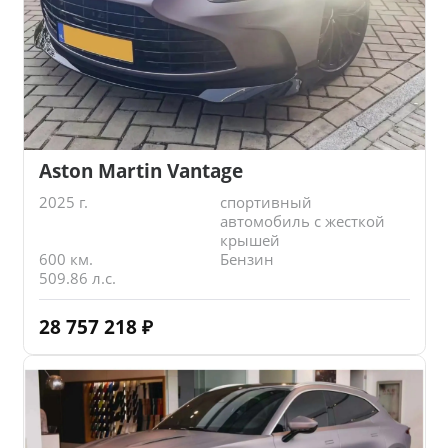
Aston Martin Vantage
2025 г.
спортивный
автомобиль с жесткой
крышей
600 км.
Бензин
509.86 л.с.
28 757 218
₽