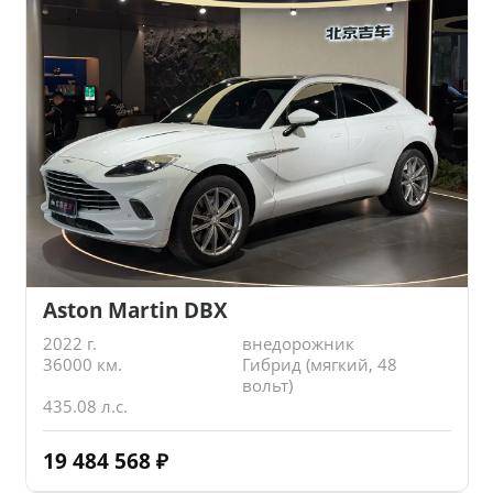
Aston Martin DBX
2022 г.
внедорожник
36000 км.
Гибрид (мягкий, 48
вольт)
435.08 л.с.
19 484 568
₽