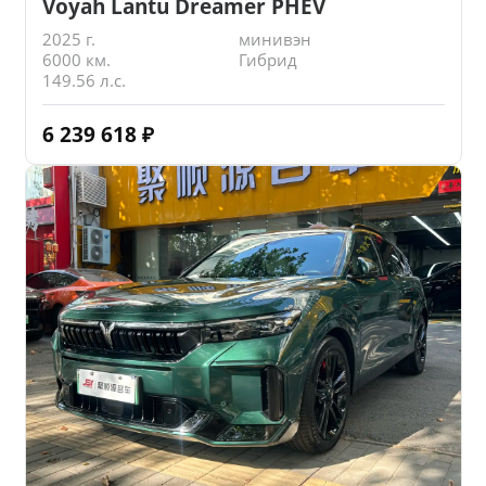
Voyah Lantu Dreamer PHEV
2025 г.
минивэн
6000 км.
Гибрид
149.56 л.с.
6 239 618
₽