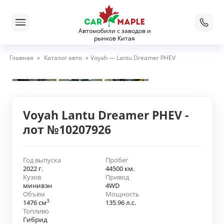
Автомобили с заводов и
рынков Китая
Главная
»
Каталог авто
»
Voyah — Lantu Dreamer PHEV
Voyah Lantu Dreamer PHEV -
лот №10207926
Год выпуска
Пробег
2022 г.
44500 км.
Кузов
Привод
минивэн
4WD
Объём
Мощность
3
1476 см
135.96 л.с.
Топливо
Гибрид