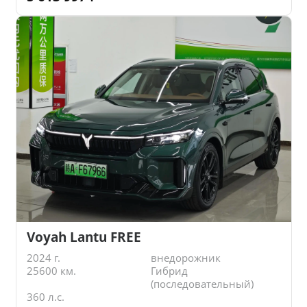
Voyah Lantu FREE
2024 г.
внедорожник
25600 км.
Гибрид
(последовательный)
360 л.с.