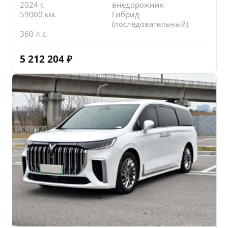
2024 г.
внедорожник
59000 км.
Гибрид
(последовательный)
360 л.с.
5 212 204
₽