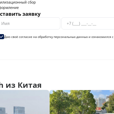
тилизационный сбор
формление
ставить заявку
Даю своё согласие на
обработку персональных данных
и ознакомился 
h из Китая