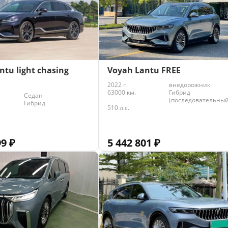
ntu light chasing
Voyah Lantu FREE
2022 г.
внедорожник
63000 км.
Гибрид
Седан
(последовательный
Гибрид
510 л.с.
99
₽
5 442 801
₽