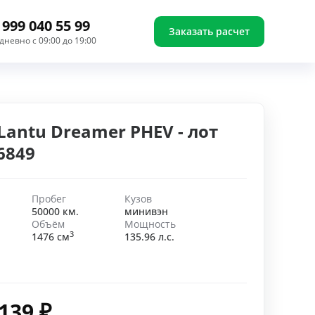
 999 040 55 99
Заказать расчет
дневно с 09:00 до 19:00
Lantu Dreamer PHEV - лот
6849
Пробег
Кузов
50000 км.
минивэн
Объём
Мощность
3
1476 см
135.96 л.с.
 139
₽