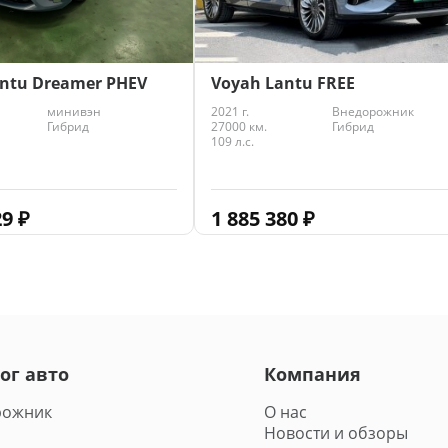
ntu Dreamer PHEV
Voyah Lantu FREE
минивэн
2021 г.
Внедорожник
Гибрид
27000 км.
Гибрид
109 л.с.
29
₽
1 885 380
₽
ог авто
Компания
рожник
О нас
Новости и обзоры