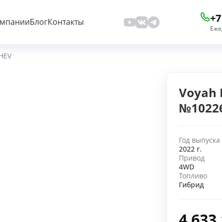
+7
омпании
Блог
Контакты
Еже
HEV
Voyah 
№1022
Год выпуска
2022 г.
Привод
4WD
Топливо
Гибрид
4 633