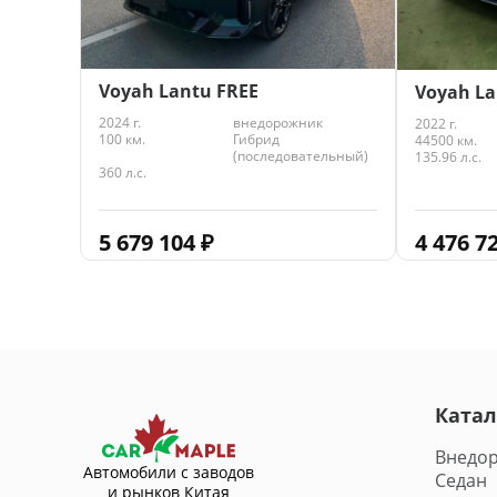
Voyah Lantu FREE
Voyah La
2024 г.
внедорожник
2022 г.
100 км.
Гибрид
44500 км.
(последовательный)
135.96 л.с.
360 л.с.
5 679 104
₽
4 476 7
Катал
Внедо
Автомобили с заводов
Седан
и рынков Китая