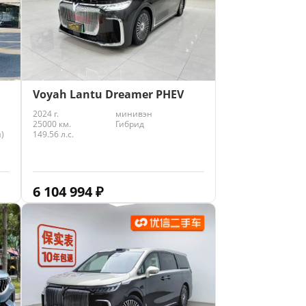
Voyah Lantu Dreamer PHEV
2024 г.
минивэн
25000 км.
Гибрид
)
149.56 л.с.
6 104 994
₽