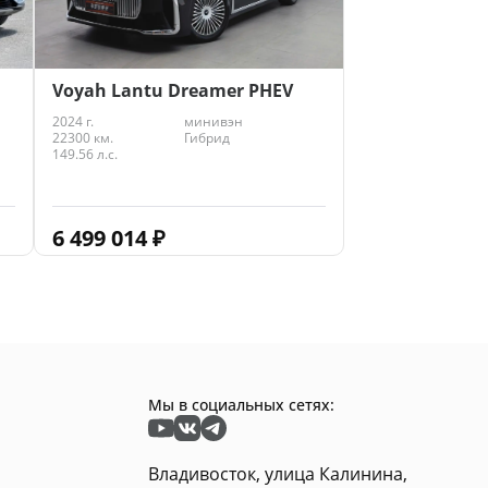
Voyah Lantu Dreamer PHEV
2024 г.
минивэн
22300 км.
Гибрид
149.56 л.с.
6 499 014
₽
Мы в социальных сетях:
Владивосток, улица Калинина,