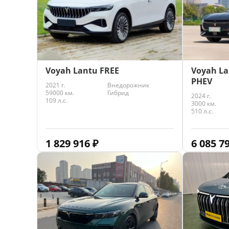
Voyah Lantu FREE
Voyah La
PHEV
2021 г.
Внедорожник
59000 км.
Гибрид
2024 г.
109 л.с.
3000 км.
510 л.с.
1 829 916
₽
6 085 7