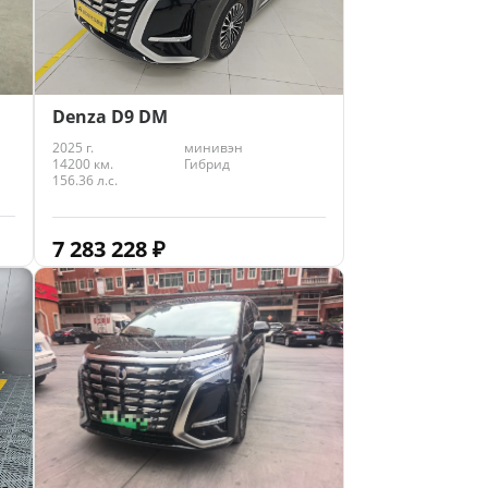
Denza D9 DM
2025 г.
минивэн
14200 км.
Гибрид
156.36 л.с.
7 283 228
₽