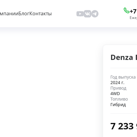
+7
омпании
Блог
Контакты
Еже
Denza 
Год выпуска
2024 г.
Привод
4WD
Топливо
Гибрид
7 233