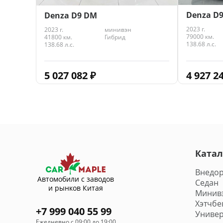
Denza D
Denza D9 DM
2023 г.
2023 г.
минивэн
79000 км.
41800 км.
Гибрид
138.68 л.с.
138.68 л.с.
4 927 2
5 027 082
₽
Катал
Внедо
Автомобили с заводов
Седан
и рынков Китая
Минив
Хэтчбе
+7 999 040 55 99
Универ
Ежедневно с 09:00 до 19:00