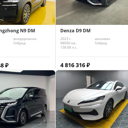
Denza D9 DM
engzhong N9 DM
2023 г.
минивэн
внедорожник
98000 км.
Гибрид
Гибрид
138.68 л.с.
4 816 316
₽
48
₽