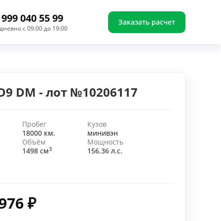
 999 040 55 99
Заказать расчет
дневно с 09:00 до 19:00
D9 DM - лот №10206117
Пробег
Кузов
18000 км.
минивэн
Объём
Мощность
3
1498 см
156.36 л.с.
 976
₽