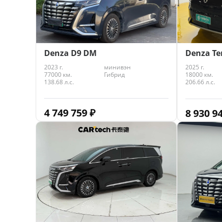
Denza D9 DM
Denza T
2023 г.
минивэн
2025 г.
77000 км.
Гибрид
18000 км.
138.68 л.с.
206.66 л.с.
4 749 759
₽
8 930 9