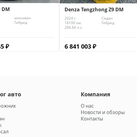
9 DM
Denza Tengzhong Z9 DM
минивэн
2024 г.
Седан
Гибрид
18100 км.
Гибрид
206.66 л.с.
45
₽
6 841 003
₽
ог авто
Компания
рожник
О нас
Новости и обзоры
эн
Контакты
к
сал