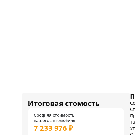
П
Итоговая стомость
Ср
Ст
Средняя стоимость
Пр
вашего автомобиля :
Т
7 233 976 ₽
У
О