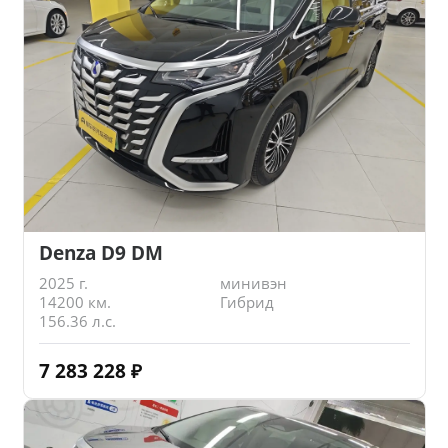
Denza D9 DM
2025 г.
минивэн
14200 км.
Гибрид
156.36 л.с.
7 283 228
₽