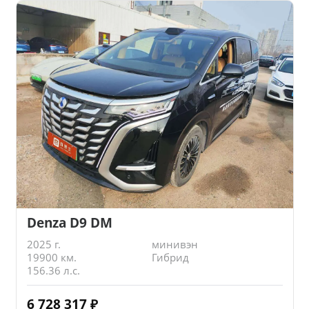
Denza D9 DM
2025 г.
минивэн
19900 км.
Гибрид
156.36 л.с.
6 728 317
₽