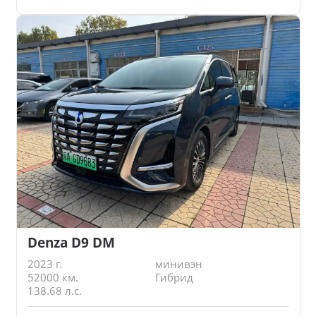
Denza D9 DM
2023 г.
минивэн
52000 км.
Гибрид
138.68 л.с.