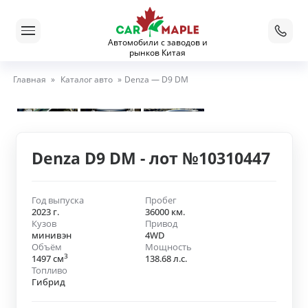
Автомобили с заводов и
рынков Китая
Главная
»
Каталог авто
»
Denza — D9 DM
Denza D9 DM - лот №10310447
Год выпуска
Пробег
2023 г.
36000 км.
Кузов
Привод
минивэн
4WD
Объём
Мощность
3
1497 см
138.68 л.с.
Топливо
Гибрид