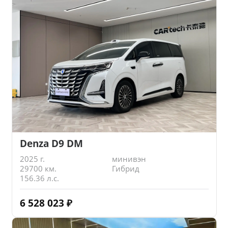
Denza D9 DM
2025 г.
минивэн
29700 км.
Гибрид
156.36 л.с.
6 528 023
₽