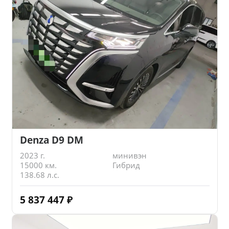
Denza D9 DM
2023 г.
минивэн
15000 км.
Гибрид
138.68 л.с.
5 837 447
₽