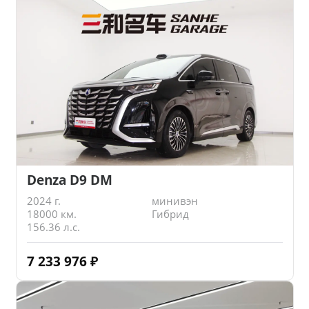
Denza D9 DM
2024 г.
минивэн
18000 км.
Гибрид
156.36 л.с.
7 233 976
₽