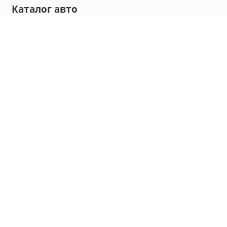
Каталог авто
Внедорожник
Седан
Минивэн
Хэтчбек
Универсал
Компания
О нас
Новости и обзоры
Контакты
Мы в социальных сетях:
Владивосток, улица Калинина, д. 230, офис 8
hello@carmaple.com