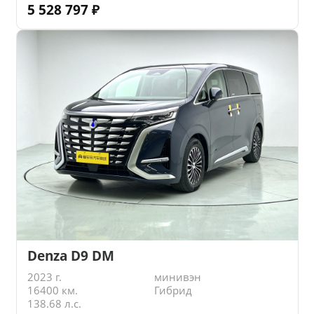
5 528 797
₽
Denza D9 DM
2023 г.
минивэн
16400 км.
Гибрид
138.68 л.с.