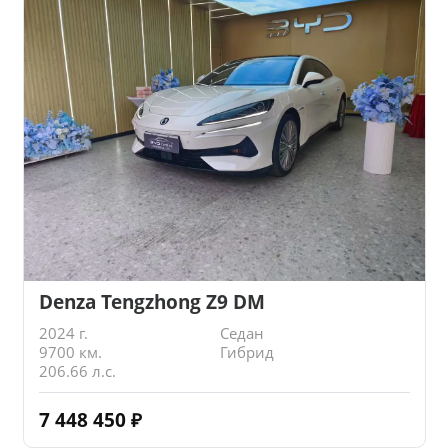
Denza Tengzhong Z9 DM
2024 г.
Седан
9700 км.
Гибрид
206.66 л.с.
7 448 450
₽