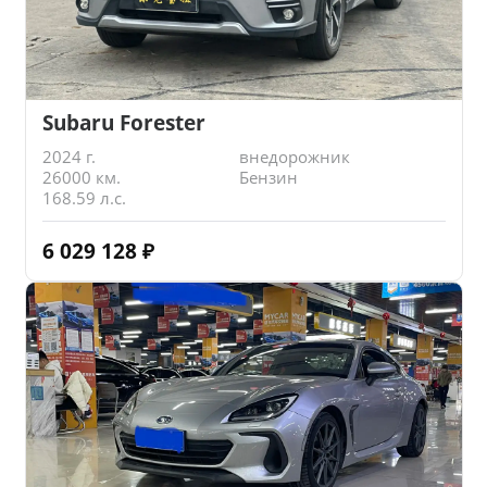
Subaru Forester
2024 г.
внедорожник
26000 км.
Бензин
168.59 л.с.
6 029 128
₽