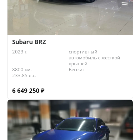
Subaru BRZ
2023 г.
спортивный
автомобиль с жесткой
крышей
8800 км.
Бензин
233.85 л.с.
6 649 250
₽