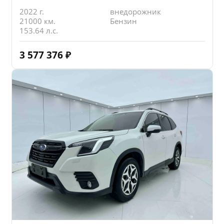
2022 г.
внедорожник
21000 км.
Бензин
153.64 л.с.
3 577 376
₽