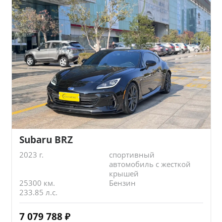
Subaru BRZ
2023 г.
спортивный
автомобиль с жесткой
крышей
25300 км.
Бензин
233.85 л.с.
7 079 788
₽