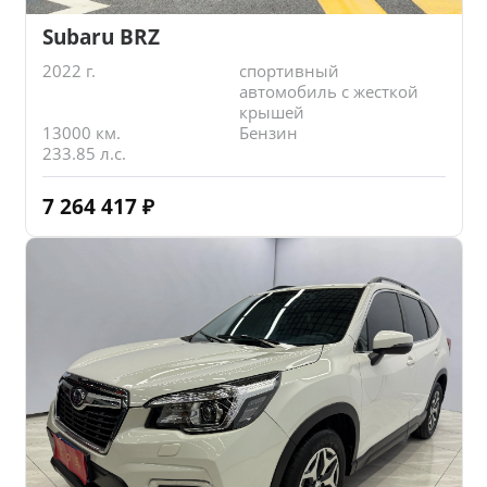
Subaru BRZ
2022 г.
спортивный
автомобиль с жесткой
крышей
13000 км.
Бензин
233.85 л.с.
7 264 417
₽