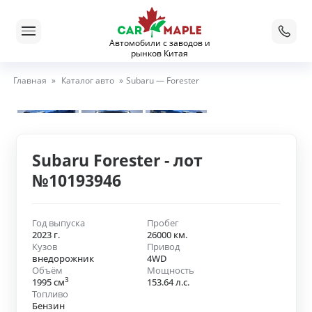
Автомобили с заводов и
рынков Китая
Главная
»
Каталог авто
»
Subaru — Forester
Subaru Forester - лот
№10193946
Год выпуска
Пробег
2023 г.
26000 км.
Кузов
Привод
внедорожник
4WD
Объём
Мощность
3
1995 см
153.64 л.с.
Топливо
Бензин