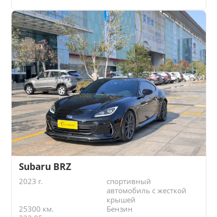
Subaru BRZ
2023 г.
спортивный
автомобиль с жесткой
крышей
25300 км.
Бензин