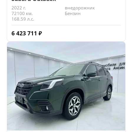
2022 г.
внедорожник
72100 км.
Бензин
168.59 л.с.
6 423 711
₽