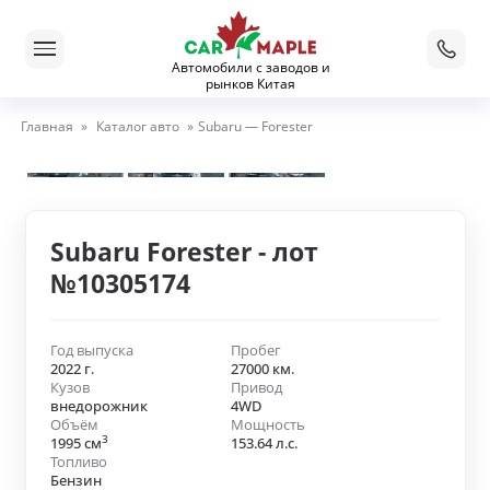
Автомобили с заводов и
рынков Китая
Главная
»
Каталог авто
»
Subaru — Forester
Subaru Forester - лот
№10305174
Год выпуска
Пробег
2022 г.
27000 км.
Кузов
Привод
внедорожник
4WD
Объём
Мощность
3
1995 см
153.64 л.с.
Топливо
Бензин