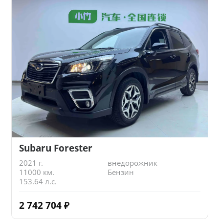
Subaru Forester
2021 г.
внедорожник
11000 км.
Бензин
153.64 л.с.
2 742 704
₽