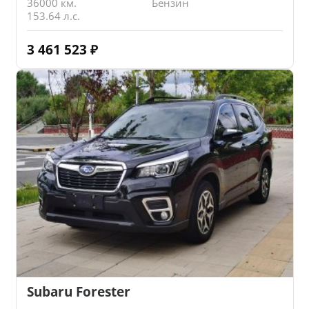
36000 км.
Бензин
153.64 л.с.
3 461 523
₽
Subaru Forester