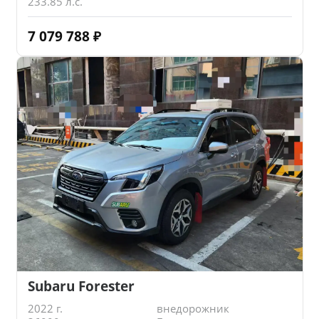
233.85 л.с.
7 079 788
₽
Subaru Forester
2022 г.
внедорожник