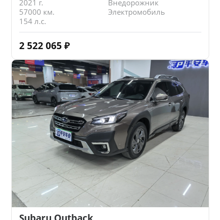
2021 г.
Внедорожник
57000 км.
Электромобиль
154 л.с.
2 522 065
₽
Subaru Outback