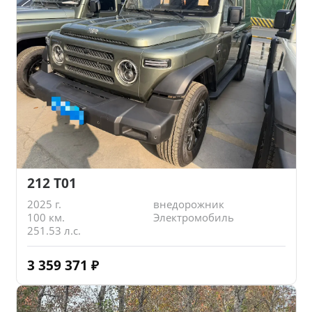
212 T01
2025 г.
внедорожник
100 км.
Электромобиль
251.53 л.с.
3 359 371
₽