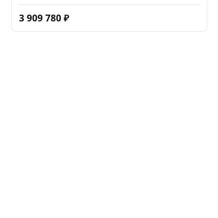
3 909 780
₽