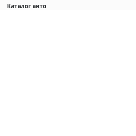
Каталог авто
Внедорожник
Седан
Минивэн
Хэтчбек
Универсал
Компания
О нас
Новости и обзоры
Контакты
Мы в социальных сетях:
Владивосток, улица Калинина, д. 230, офис 8
hello@carmaple.com