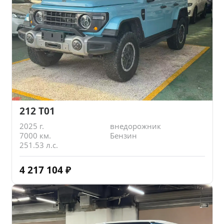
212 T01
2025 г.
внедорожник
7000 км.
Бензин
251.53 л.с.
4 217 104
₽