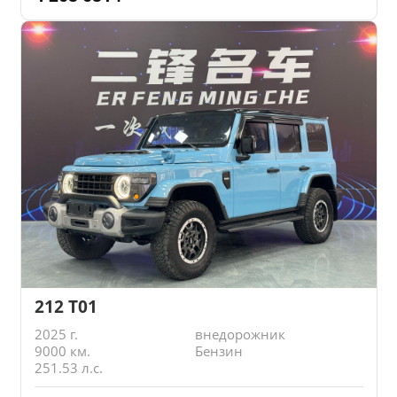
212 T01
2025 г.
внедорожник
9000 км.
Бензин
251.53 л.с.