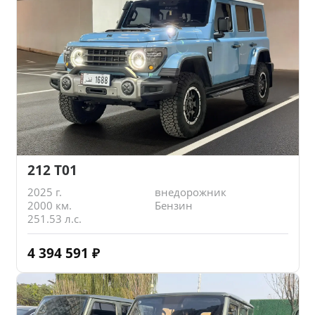
212 T01
2025 г.
внедорожник
2000 км.
Бензин
251.53 л.с.
4 394 591
₽