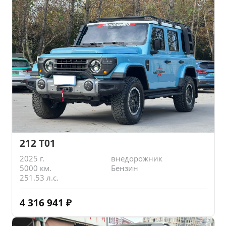
212 T01
2025 г.
внедорожник
5000 км.
Бензин
251.53 л.с.
4 316 941
₽