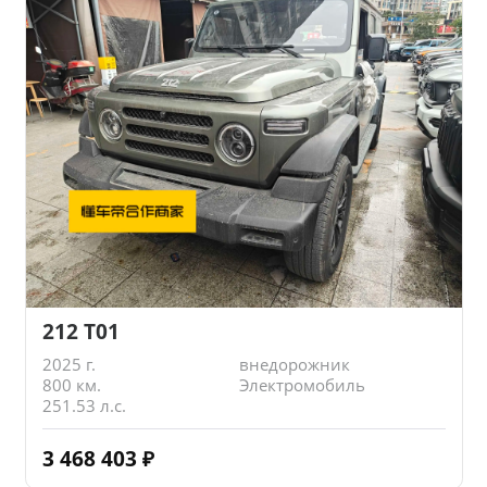
212 T01
2025 г.
внедорожник
800 км.
Электромобиль
251.53 л.с.
3 468 403
₽