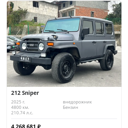
212 Sniper
2025 г.
внедорожник
4800 км.
Бензин
210.74 л.с.
4 268 681
₽