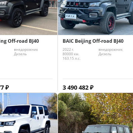
ing Off-road BJ40
BAIC Beijing Off-road BJ40
внедорожник
2022 г.
внедорожник
Дизель
80000 км.
Дизель
163.15 л.с.
77
₽
3 490 482
₽