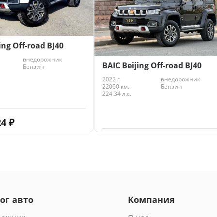
ing Off-road BJ40
внедорожник
BAIC Beijing Off-road BJ40
Бензин
2022 г.
внедорожник
22000 км.
Бензин
224.34 л.с.
24
₽
3 643 126
₽
ог авто
Компания