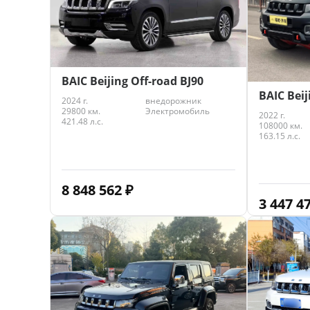
BAIC Beijing Off-road BJ90
BAIC Beij
2024 г.
внедорожник
29800 км.
Электромобиль
2022 г.
421.48 л.с.
108000 км.
163.15 л.с.
8 848 562
₽
3 447 4