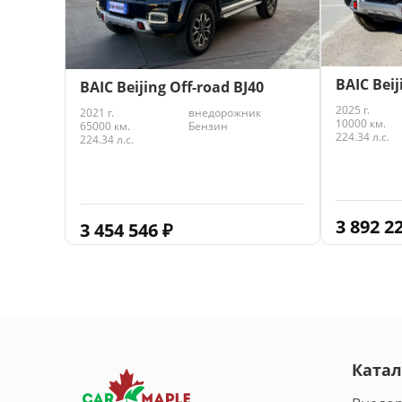
BAIC Beij
BAIC Beijing Off-road BJ40
2025 г.
2021 г.
внедорожник
10000 км.
65000 км.
Бензин
224.34 л.с.
224.34 л.с.
3 892 2
3 454 546
₽
Катал