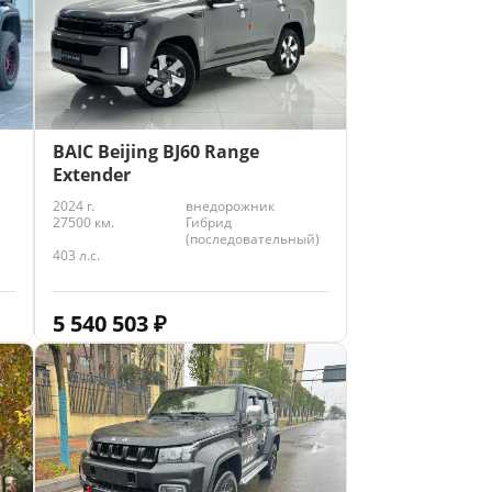
BAIC Beijing BJ60 Range
Extender
2024 г.
внедорожник
27500 км.
Гибрид
(последовательный)
403 л.с.
5 540 503
₽