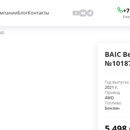
+7
омпании
Блог
Контакты
Еже
J40
BAIC Be
№1018
Год выпуска
2021 г.
Привод
4WD
Топливо
Бензин
5 498