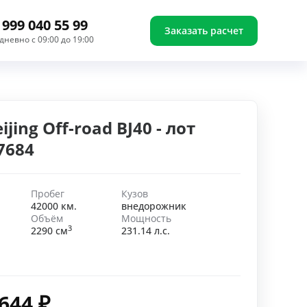
 999 040 55 99
Заказать расчет
дневно с 09:00 до 19:00
ijing Off-road BJ40 - лот
7684
Пробег
Кузов
42000 км.
внедорожник
Объём
Мощность
3
2290 см
231.14 л.с.
 644
₽