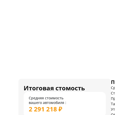
П
Итоговая стомость
Ср
Ст
Средняя стоимость
Пр
вашего автомобиля :
Т
2 291 218 ₽
У
О