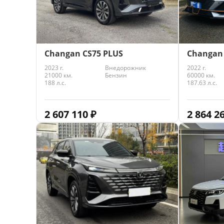
Changan CS75 PLUS
Changan
2023 г.
Внедорожник
2022 г.
21000 км.
Бензин
60000 км.
188 л.с.
187.63 л.с.
2 607 110
₽
2 864 2