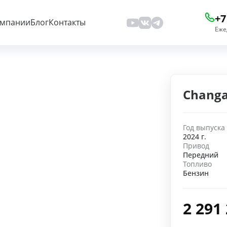
+7
омпании
Блог
Контакты
Еже
Changa
Год выпуска
2024 г.
Привод
Передний
Топливо
Бензин
2 291