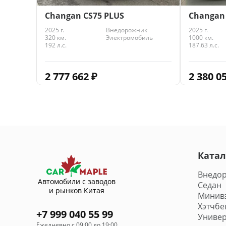
Changan CS75 PLUS
Changan
2025 г.
Внедорожник
2025 г.
320 км.
Электромобиль
1000 км.
192 л.с.
187.63 л.с.
2 777 662
₽
2 380 0
Катал
Внедо
Автомобили с заводов
Седан
и рынков Китая
Минив
Хэтчбе
+7 999 040 55 99
Универ
Ежедневно с 09:00 до 19:00