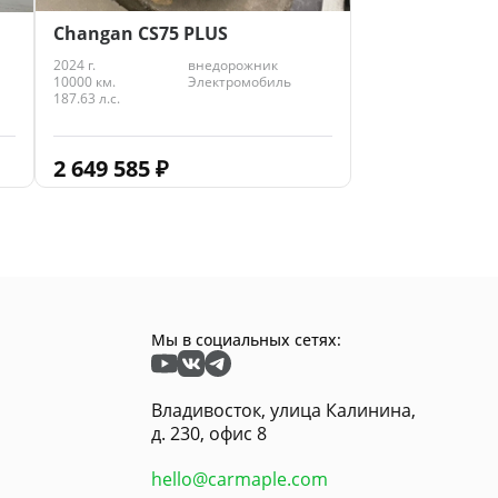
Changan CS75 PLUS
2024 г.
внедорожник
10000 км.
Электромобиль
187.63 л.с.
2 649 585
₽
Мы в социальных сетях:
Владивосток, улица Калинина,
д. 230, офис 8
hello@carmaple.com