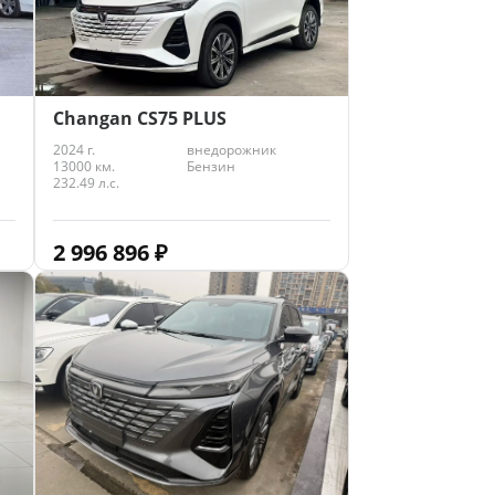
Changan CS75 PLUS
2024 г.
внедорожник
13000 км.
Бензин
232.49 л.с.
2 996 896
₽