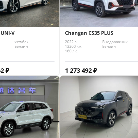
 UNI-V
Changan CS35 PLUS
хэтчбек
2022 г.
Внедорожник
Бензин
13200 км.
Бензин
160 л.с.
62
₽
1 273 492
₽