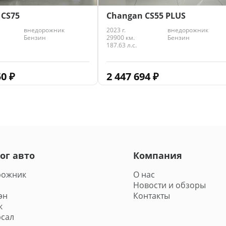
 CS75
Changan CS55 PLUS
внедорожник
2023 г.
внедорожник
Бензин
29900 км.
Бензин
187.63 л.с.
50
₽
2 447 694
₽
ог авто
Компания
рожник
О нас
Новости и обзоры
эн
Контакты
к
сал