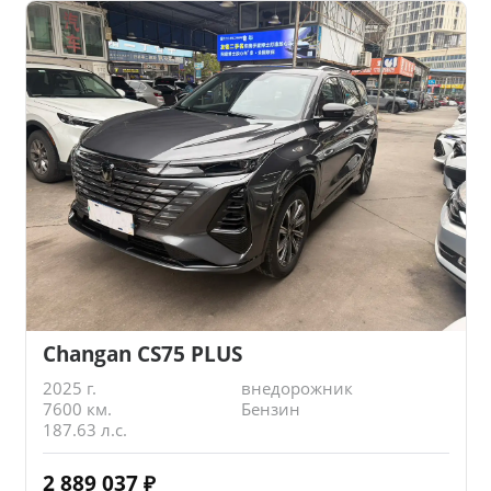
Changan CS75 PLUS
2025 г.
внедорожник
7600 км.
Бензин
187.63 л.с.
2 889 037
₽