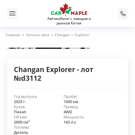
Автомобили с заводов и
рынков Китая
Главная
»
Каталог авто
»
Changan — Explorer
Changan Explorer - лот
№d3112
Год выпуска
Пробег
2025 г.
1000 км.
Кузов
Привод
Пикап
4WD
Объём
Мощность
3
2000 см
163 л.с.
Топливо
Дизель