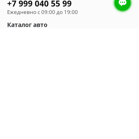
+7 999 040 55 99
Ежедневно с 09:00 до 19:00
Каталог авто
Внедорожник
Седан
Минивэн
Хэтчбек
Универсал
Компания
О нас
Новости и обзоры
Контакты
Мы в социальных сетях: