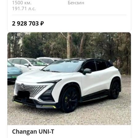
1500 км.
Бензин
191.71 л.с.
2 928 703
₽
Changan UNI-T