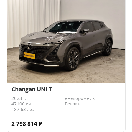
Changan UNI-T
2023 г.
внедорожник
47100 км.
Бензин
187.63 л.с.
2 798 814
₽