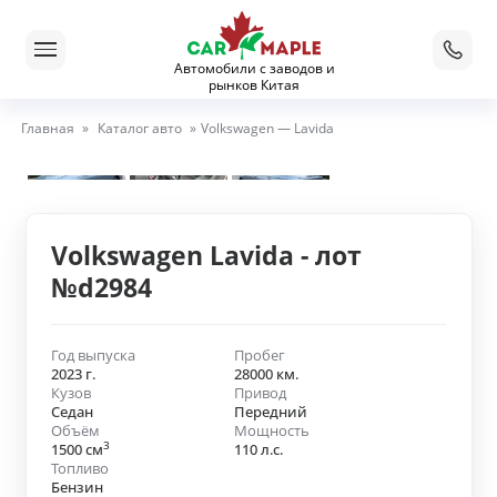
Автомобили с заводов и
рынков Китая
Главная
»
Каталог авто
»
Volkswagen — Lavida
Volkswagen Lavida - лот
№d2984
Год выпуска
Пробег
2023 г.
28000 км.
Кузов
Привод
Седан
Передний
Объём
Мощность
3
1500 см
110 л.с.
Топливо
Бензин