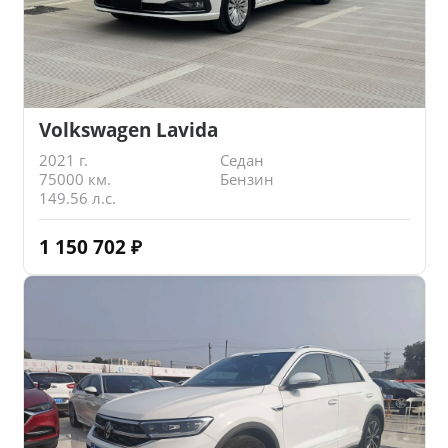
Volkswagen Lavida
2021 г.
Седан
75000 км.
Бензин
149.56 л.с.
1 150 702
₽