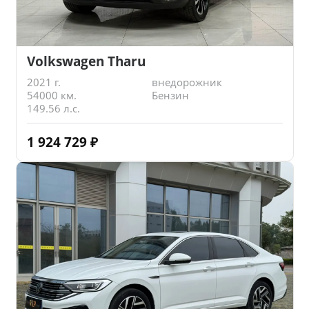
Volkswagen Tharu
2021 г.
внедорожник
54000 км.
Бензин
149.56 л.с.
1 924 729
₽