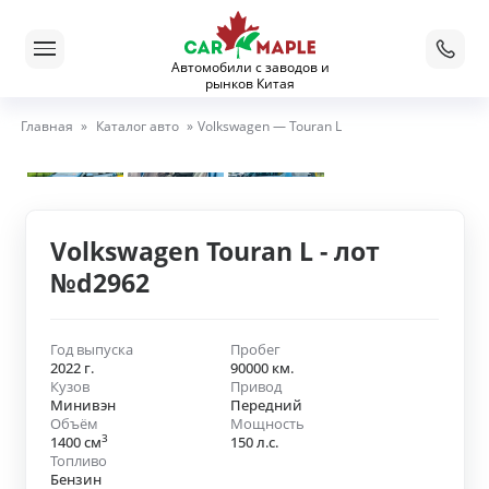
Автомобили с заводов и
рынков Китая
Главная
»
Каталог авто
»
Volkswagen — Touran L
Volkswagen Touran L - лот
№d2962
Год выпуска
Пробег
2022 г.
90000 км.
Кузов
Привод
Минивэн
Передний
Объём
Мощность
3
1400 см
150 л.с.
Топливо
Бензин