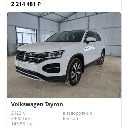
2 214 481
₽
Volkswagen Tayron
2022 г.
внедорожник
39000 км.
Бензин
149.56 л.с.