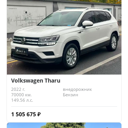
Volkswagen Tharu
2022 г.
внедорожник
70000 км.
Бензин
149.56 л.с.
1 505 675
₽