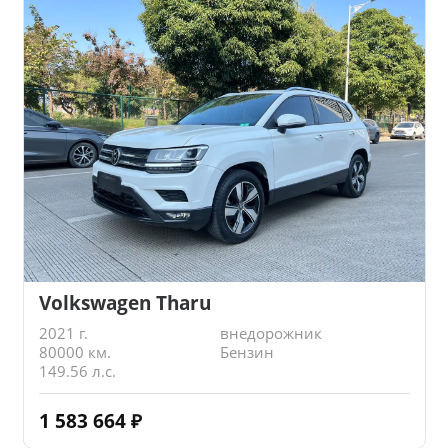
Volkswagen Tharu
2021 г.
внедорожник
80000 км.
Бензин
149.56 л.с.
1 583 664
₽