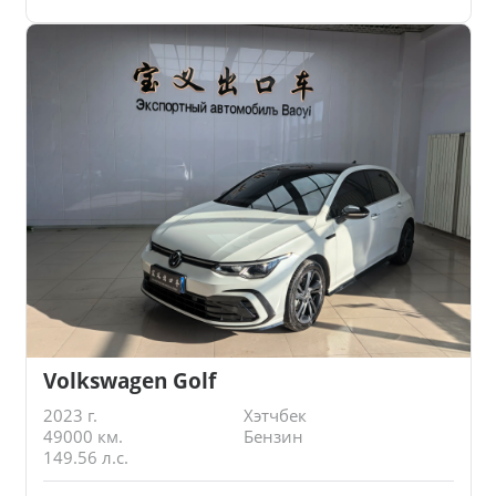
Volkswagen Golf
2023 г.
Хэтчбек
49000 км.
Бензин
149.56 л.с.