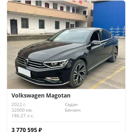
Volkswagen Magotan
2022 г.
Седан
32000 км.
Бензин
186.27 л.с.
3 770 595
₽