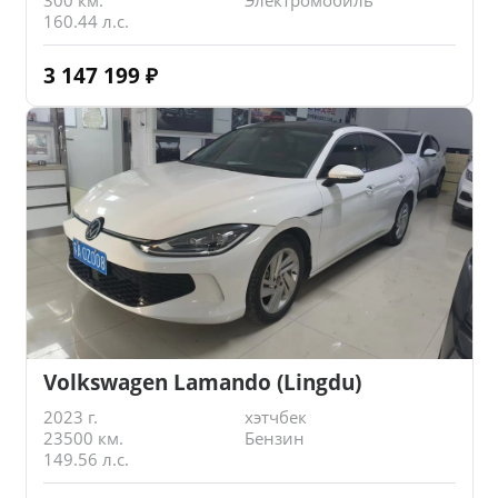
300 км.
Электромобиль
160.44 л.с.
3 147 199
₽
Volkswagen Lamando (Lingdu)
2023 г.
хэтчбек
23500 км.
Бензин
149.56 л.с.