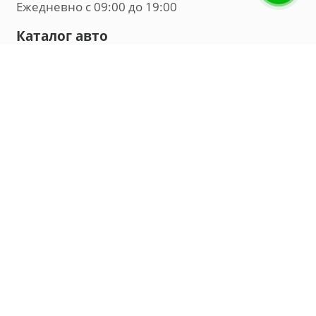
Ежедневно с 09:00 до 19:00
Каталог авто
Внедорожник
Седан
Минивэн
Хэтчбек
Универсал
Компания
О нас
Новости и обзоры
Контакты
Мы в социальных сетях:
Владивосток, улица Калинина, д. 230, офис 8