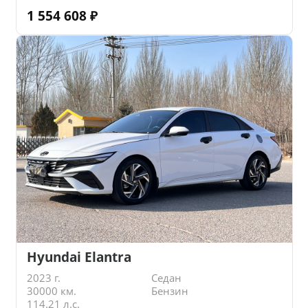
1 554 608
₽
Hyundai Elantra
2023 г.
Седан
30000 км.
Бензин
114.21 л.с.