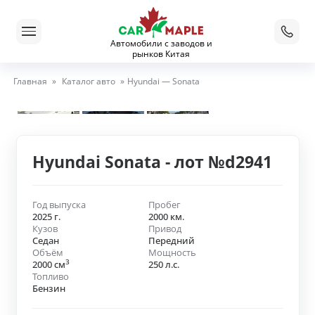
Автомобили с заводов и
рынков Китая
Главная
»
Каталог авто
»
Hyundai — Sonata
Hyundai Sonata - лот №d2941
Год выпуска
Пробег
2025 г.
2000 км.
Кузов
Привод
Седан
Передний
Объём
Мощность
3
2000 см
250 л.с.
Топливо
Бензин