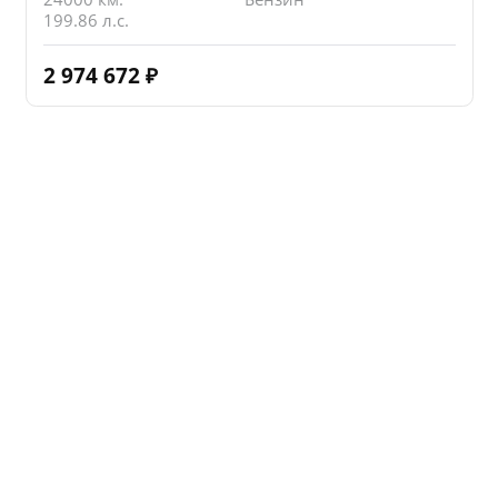
199.86 л.с.
2 974 672
₽