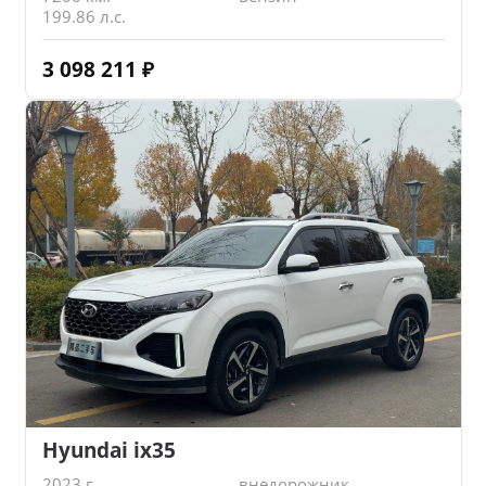
199.86 л.с.
3 098 211
₽
Hyundai ix35
2023 г.
внедорожник