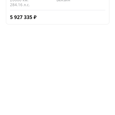
284.16 л.с.
5 927 335
₽