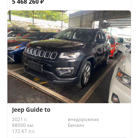
5 468 260
₽
Jeep Guide to
2021 г.
внедорожник
88000 км.
Бензин
172.67 л.с.