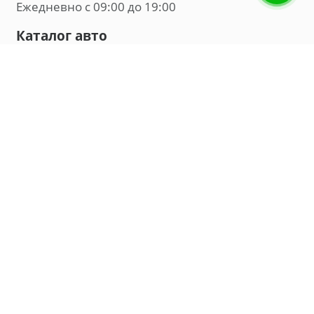
Ежедневно с 09:00 до 19:00
Каталог авто
Внедорожник
Седан
Минивэн
Хэтчбек
Универсал
Компания
О нас
Новости и обзоры
Контакты
Мы в социальных сетях:
Владивосток, улица Калинина, д. 230, офис 8