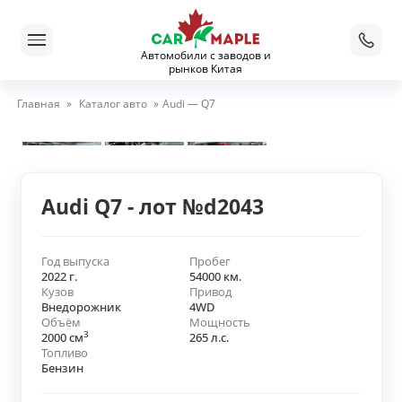
Автомобили с заводов и
рынков Китая
Главная
»
Каталог авто
»
Audi — Q7
Audi Q7 - лот №d2043
Год выпуска
Пробег
2022 г.
54000 км.
Кузов
Привод
Внедорожник
4WD
Объём
Мощность
3
2000 см
265 л.с.
Топливо
Бензин