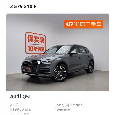
2 579 210
₽
Audi Q5L
2021 г.
внедорожник
119900 км.
Бензин
251.53 л.с.