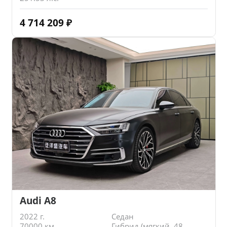
4 714 209
₽
Audi A8
2022 г.
Седан
70000 км.
Гибрид (мягкий, 48