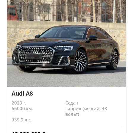
Audi A8
2023 г.
Седан
66000 км.
Гибрид (мягкий, 48
вольт)
339.9 л.с.