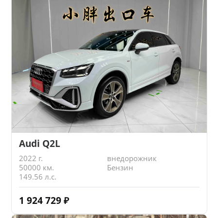
Audi Q2L
2022 г.
внедорожник
50000 км.
Бензин
149.56 л.с.
1 924 729
₽