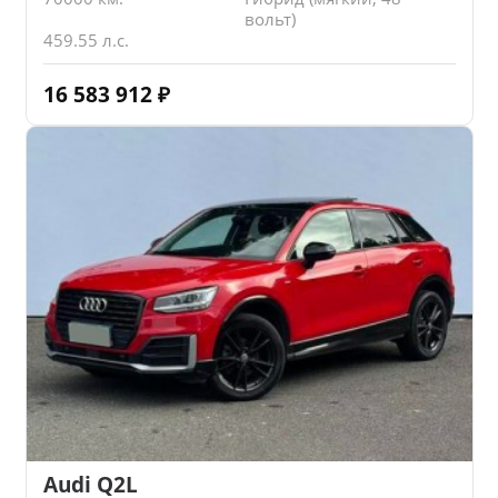
вольт)
459.55 л.с.
16 583 912
₽
Audi Q2L