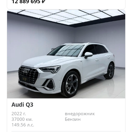
12 889 695
₽
Audi Q3
2022 г.
внедорожник
37000 км.
Бензин
149.56 л.с.