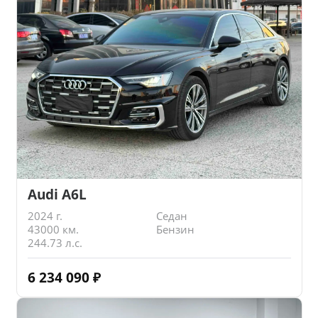
Audi A6L
2024 г.
Седан
43000 км.
Бензин
244.73 л.с.
6 234 090
₽