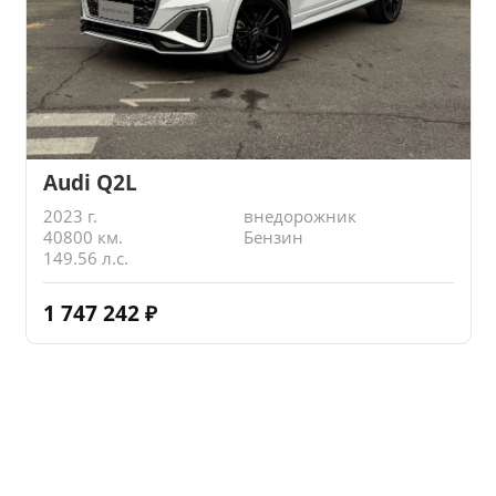
Audi Q2L
2023 г.
внедорожник
40800 км.
Бензин
149.56 л.с.
1 747 242
₽