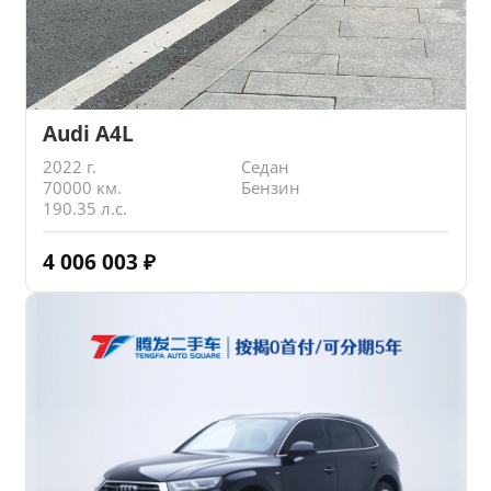
Audi A4L
2022 г.
Седан
70000 км.
Бензин
190.35 л.с.
4 006 003
₽