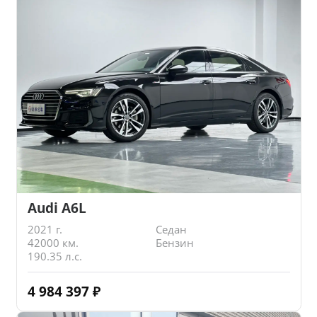
Audi A6L
2021 г.
Седан
42000 км.
Бензин
190.35 л.с.
4 984 397
₽