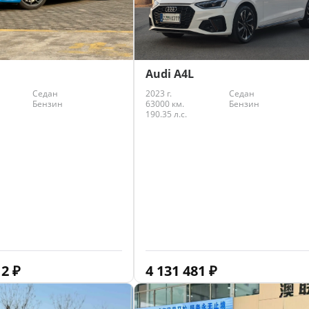
Audi A4L
Седан
2023 г.
Седан
Бензин
63000 км.
Бензин
190.35 л.с.
12
₽
4 131 481
₽