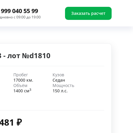
 999 040 55 99
Заказать расчет
дневно с 09:00 до 19:00
3 - лот №d1810
Пробег
Кузов
17000 км.
Седан
Объём
Мощность
3
1400 см
150 л.с.
 481
₽