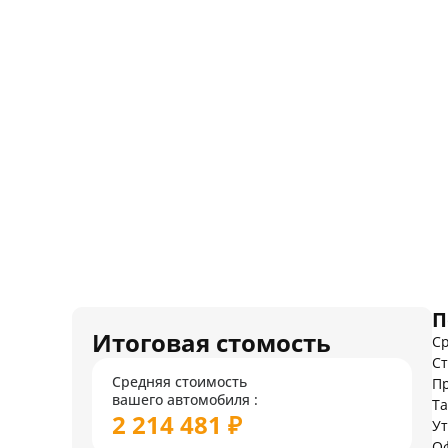
П
Итоговая стомость
Ср
Ст
Средняя стоимость
Пр
вашего автомобиля :
Т
2 214 481 ₽
У
О