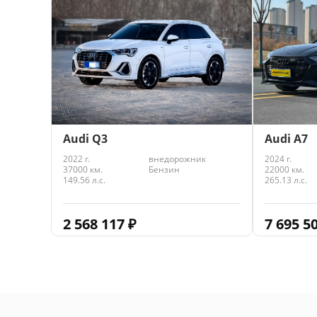
4 139 118
₽
Audi Q3
Audi A7
2022 г.
внедорожник
2024 г.
37000 км.
Бензин
22000 км.
149.56 л.с.
265.13 л.с.
2 568 117
₽
7 695 5