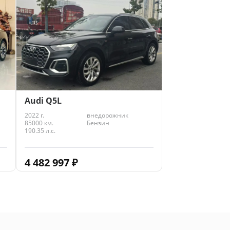
Audi Q5L
2022 г.
внедорожник
85000 км.
Бензин
190.35 л.с.
4 482 997
₽