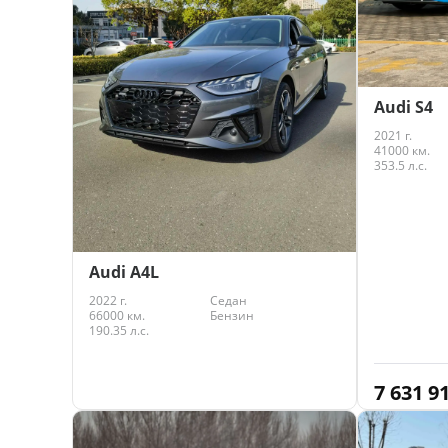
Audi S4
2021 г.
41000 км.
353.5 л.с.
Audi A4L
2022 г.
Седан
66000 км.
Бензин
190.35 л.с.
7 631 9