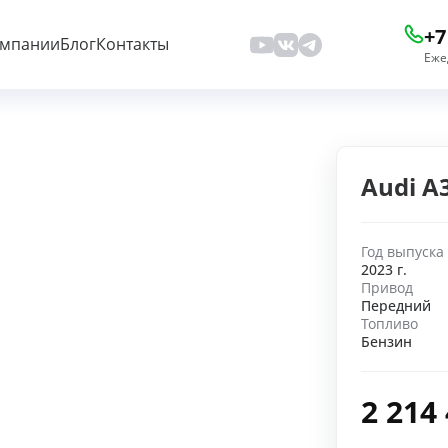
+7
омпании
Блог
Контакты
Еже
Audi A
Год выпуска
2023 г.
Привод
Передний
Топливо
Бензин
2 214