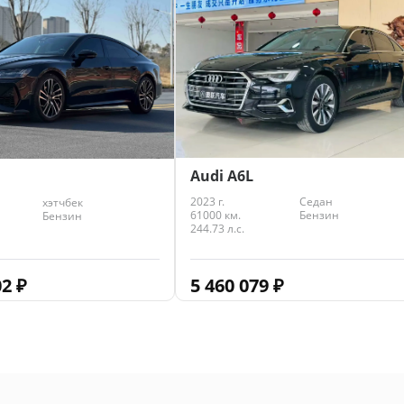
Audi A6L
2023 г.
Седан
хэтчбек
61000 км.
Бензин
Бензин
244.73 л.с.
5 460 079
₽
02
₽