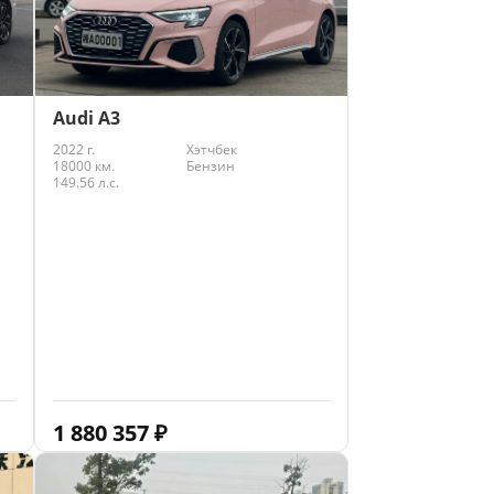
Audi A3
2022 г.
Хэтчбек
18000 км.
Бензин
149.56 л.с.
1 880 357
₽