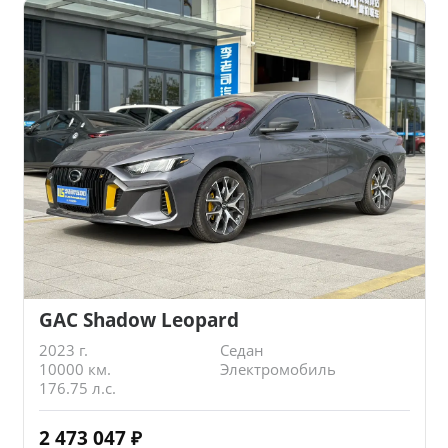
GAC Shadow Leopard
2023 г.
Седан
10000 км.
Электромобиль
176.75 л.с.
2 473 047
₽