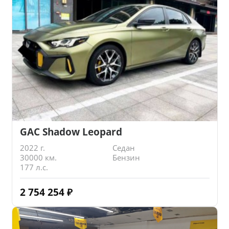
GAC Shadow Leopard
2022 г.
Седан
30000 км.
Бензин
177 л.с.
2 754 254
₽