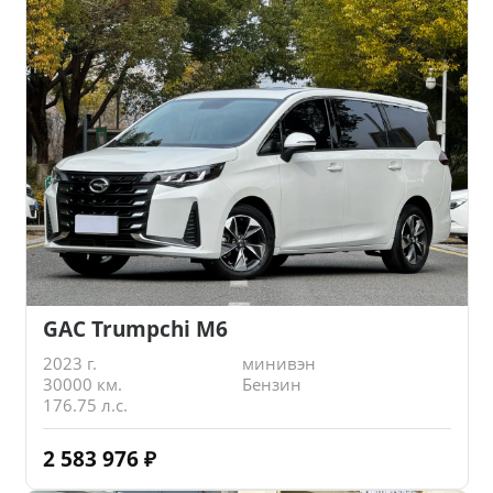
GAC Trumpchi M6
2023 г.
минивэн
30000 км.
Бензин
176.75 л.с.
2 583 976
₽