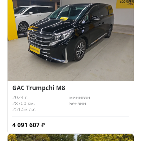
GAC Trumpchi M8
2024 г.
минивэн
28700 км.
Бензин
251.53 л.с.
4 091 607
₽