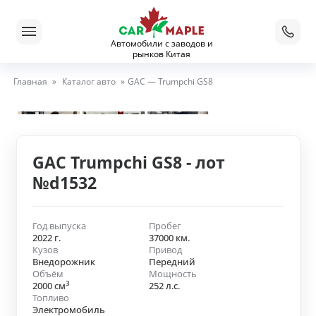
Автомобили с заводов и
рынков Китая
Главная
»
Каталог авто
»
GAC — Trumpchi GS8
GAC Trumpchi GS8 - лот
№d1532
Год выпуска
Пробег
2022 г.
37000 км.
Кузов
Привод
Внедорожник
Передний
Объём
Мощность
3
2000 см
252 л.с.
Топливо
Электромобиль