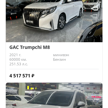
GAC Trumpchi M8
2021 г.
минивэн
60000 км.
Бензин
251.53 л.с.
4 517 571
₽