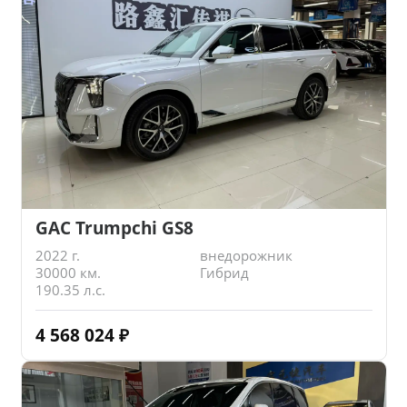
GAC Trumpchi GS8
2022 г.
внедорожник
30000 км.
Гибрид
190.35 л.с.
4 568 024
₽