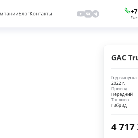
+7
омпании
Блог
Контакты
Еже
GAC Tr
Год выпуска
2022 г.
Привод
Передний
Топливо
Гибрид
4 717