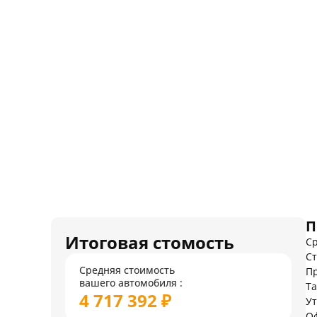
П
Итоговая стомость
Ср
Ст
Средняя стоимость
Пр
вашего автомобиля :
Т
4 717 392 ₽
У
О