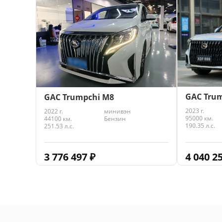
4 960 9
GAC Trum
GAC Trumpchi M8
2023 г.
2022 г.
минивэн
95000 км.
44100 км.
Бензин
190.35 л.с.
251.53 л.с.
4 040 2
3 776 497
₽