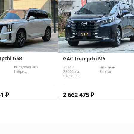
61
₽
pchi GS8
GAC Trumpchi M6
внедорожник
2024 г.
минивэн
Гибрид
28000 км.
Бензин
176.75 л.с.
51
₽
2 662 475
₽