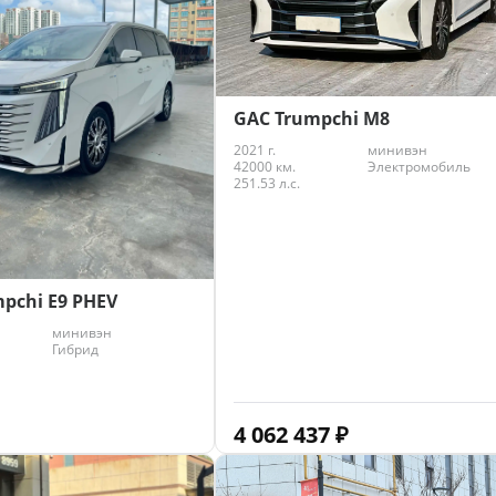
GAC Trumpchi M8
2021 г.
минивэн
42000 км.
Электромобиль
251.53 л.с.
pchi E9 PHEV
минивэн
Гибрид
4 062 437
₽