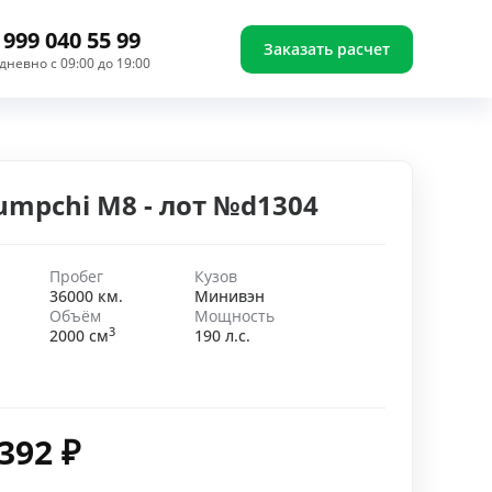
 999 040 55 99
Заказать расчет
дневно с 09:00 до 19:00
umpchi M8 - лот №d1304
Пробег
Кузов
36000 км.
Минивэн
Объём
Мощность
3
2000 см
190 л.с.
 392
₽