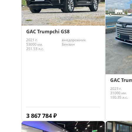
GAC Trumpchi GS8
2021 г.
внедорожник
53000 км.
Бензин
251.53 л.с.
GAC Trum
2023 г.
31000 км.
190.35 л.с.
3 867 784
₽