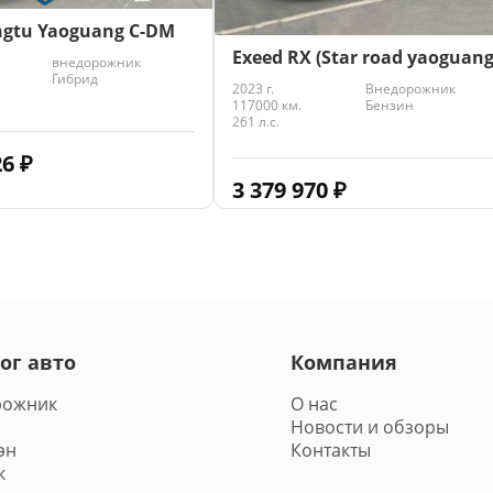
ngtu Yaoguang C-DM
Exeed RX (Star road yaoguang
внедорожник
Гибрид
2023 г.
Внедорожник
117000 км.
Бензин
261 л.с.
26
₽
3 379 970
₽
ог авто
Компания
рожник
О нас
Новости и обзоры
эн
Контакты
к