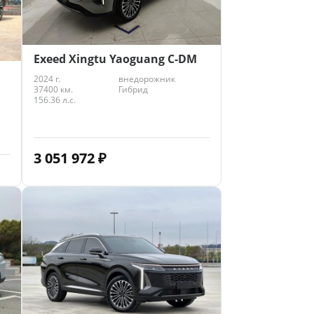
Exeed Xingtu Yaoguang C-DM
2024 г.
внедорожник
37400 км.
Гибрид
156.36 л.с.
3 051 972
₽