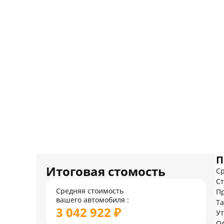
П
Итоговая стомость
Ср
Ст
Средняя стоимость
Пр
вашего автомобиля :
Т
3 042 922 ₽
У
О