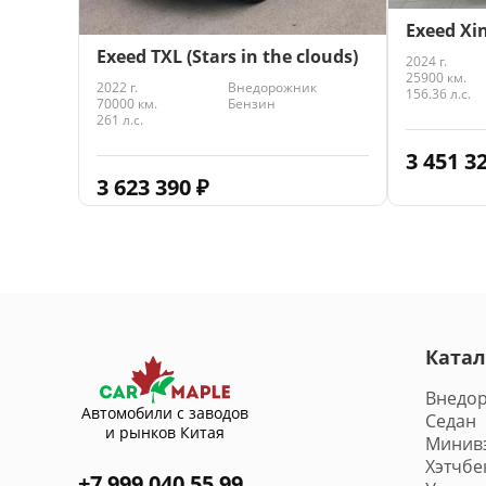
Exeed Xi
Exeed TXL (Stars in the clouds)
2024 г.
25900 км.
2022 г.
Внедорожник
156.36 л.с.
70000 км.
Бензин
261 л.с.
3 451 3
3 623 390
₽
Катал
Внедо
Автомобили с заводов
Седан
и рынков Китая
Минив
Хэтчбе
+7 999 040 55 99