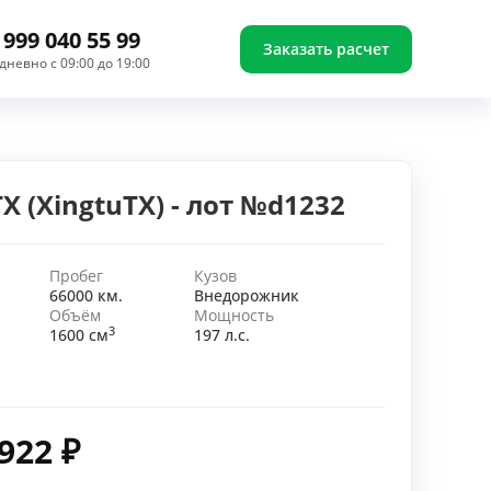
 999 040 55 99
Заказать расчет
дневно с 09:00 до 19:00
TX (XingtuTX) - лот №d1232
Пробег
Кузов
66000 км.
Внедорожник
Объём
Мощность
3
1600 см
197 л.с.
 922
₽