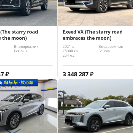
(The starry road
Exeed VX (The starry road
 the moon)
embraces the moon)
Внедорожник
2021 г.
Внедорожник
Бензин
75000 км.
Бензин
254 л.с.
37
₽
3 348 287
₽