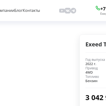
+7
омпании
Блог
Контакты
Еже
Exeed 
Год выпуска
2022 г.
Привод
4WD
Топливо
Бензин
3 042