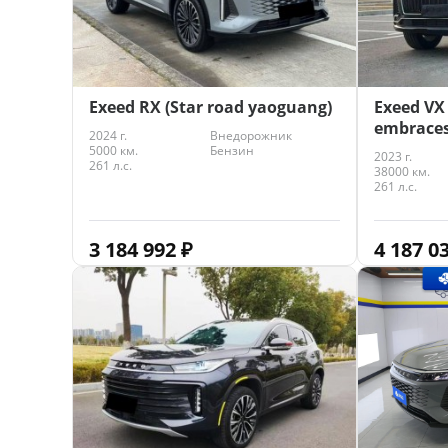
Exeed RX (Star road yaoguang)
Exeed VX 
embraces
2024 г.
Внедорожник
5000 км.
Бензин
2023 г.
261 л.с.
38000 км.
261 л.с.
3 184 992
₽
4 187 0