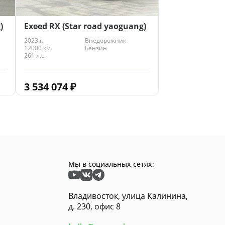
)
Exeed RX (Star road yaoguang)
2023 г.
Внедорожник
12000 км.
Бензин
261 л.с.
3 534 074
₽
Мы в социальных сетях:
Владивосток, улица Калинина,
д. 230, офис 8