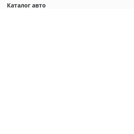
Каталог авто
Внедорожник
Седан
Минивэн
Хэтчбек
Универсал
Компания
О нас
Новости и обзоры
Контакты
Мы в социальных сетях:
Владивосток, улица Калинина, д. 230, офис 8
hello@carmaple.com